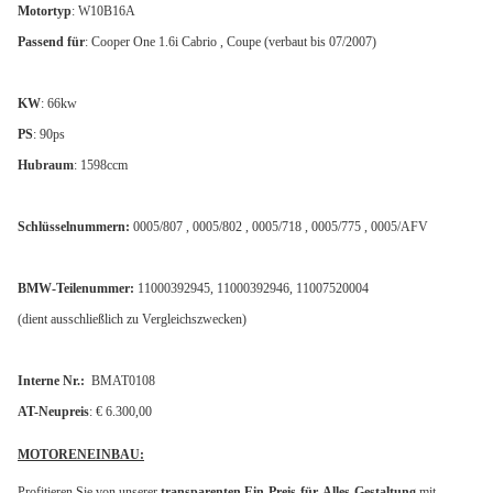
Motortyp
: W10B16A
Passend für
: Cooper One 1.6i Cabrio , Coupe (verbaut bis 07/2007)
KW
: 66kw
PS
: 90ps
Hubraum
: 1598ccm
Schlüsselnummern:
0005/807 , 0005/802 , 0005/718 , 0005/775 , 0005/AFV
BMW-Teilenummer:
11000392945, 11000392946, 11007520004
(dient ausschließlich zu Vergleichszwecken)
Interne Nr.:
BMAT0108
AT-Neupreis
: € 6.300,00
MOTORENEINBAU:
Profitieren Sie von unserer
transparenten Ein-Preis-für-Alles-Gestaltung
mit