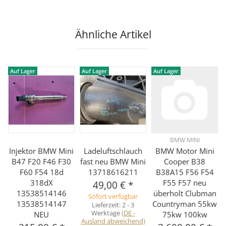
Ähnliche Artikel
Auf Lager
Auf Lager
Auf Lager
BMW MINI
Injektor BMW Mini
Ladeluftschlauch
BMW Motor Mini
B47 F20 F46 F30
fast neu BMW Mini
Cooper B38
F60 F54 18d
13718616211
B38A15 F56 F54
318dX
F55 F57 neu
49,00 €
*
13538514146
überholt Clubman
Sofort verfügbar
13538514147
Countryman 55kw
Lieferzeit:
2 - 3
Werktage
(DE -
NEU
75kw 100kw
Ausland abweichend)