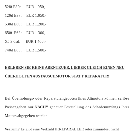
528i E39:
EUR
950,-
120d E87:
EUR 1.050,-
530d E60:
EUR 1.200,-
650i E63:
EUR 1.300,-
X5 3.0sd:
EUR 1.400,-
740d E65:
EUR 1.500,-
ERLEBEN SIE KEINE ABENTEUER. LIEBER GLEICH EINEN NEU
ÜBERHOLTEN AUSTAUSCHMOTOR STATT REPARATUR!
Bei Überholungs- oder Reparaturangeboten Ihres Altmotors können seriöse
Preisangaben nur
NACH!!
genauer Feststellung des Schadenumfangs Ihres
Motors abgegeben werden.
Warum?
Es gibt eine Vielzahl IRREPARABLER oder zumindest nicht