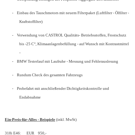
-
Einbau des Tauschmotors mit neuem Filterpaket (Luftfilter - Ölfilter -
Kraftstoffilter)
-
Verwendung von CASTROL Qualitäts- Betriebsstoffen, Frostschutz
bis -25 C°, Klimaanlagenbefüllung - auf Wunsch mit Kontrastmittel
-
-
BMW Testerlauf mit Laufruhe - Messung und Fehlerauslesung
-
Rundum Check des gesamten Fahrzeugs
-
Probefahrt mit anschließender Dichtigkeitskontrolle und
Endabnahme
Ein-Preis-für-Alles - Beispiele
(inkl. MwSt)
318i E46:
EUR
950,-