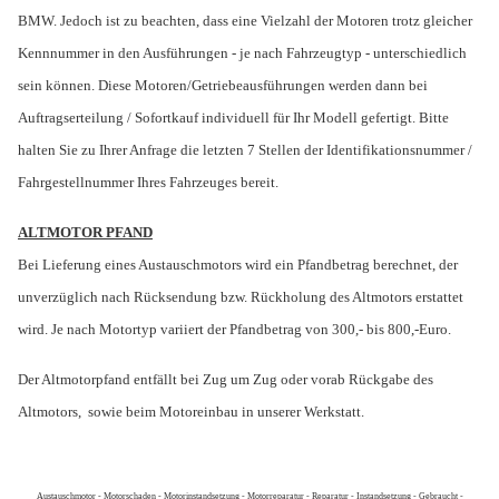
BMW. Jedoch ist zu beachten, dass eine Vielzahl der Motoren trotz gleicher
Kennnummer in den Ausführungen - je nach Fahrzeugtyp - unterschiedlich
sein können. Diese Motoren/Getriebeausführungen werden dann bei
Auftragserteilung / Sofortkauf individuell für Ihr Modell gefertigt. Bitte
halten Sie zu Ihrer Anfrage die letzten 7 Stellen der Identifikationsnummer /
Fahrgestellnummer Ihres Fahrzeuges bereit.
ALTMOTOR PFAND
Bei Lieferung eines Austauschmotors wird ein Pfandbetrag berechnet, der
unverzüglich nach Rücksendung bzw. Rückholung des Altmotors erstattet
wird. Je nach Motortyp variiert der Pfandbetrag von 300,- bis 800,-Euro.
Der Altmotorpfand entfällt bei Zug um Zug oder vorab Rückgabe des
Altmotors,
sowie beim Motoreinbau in unserer Werkstatt.
Austauschmotor - Motorschaden - Motorinstandsetzung - Motorreparatur - Reparatur - Instandsetzung - Gebraucht -