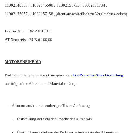
11002146550 , 11002146500 , 11002151733 , 11002151734 ,
11002157057 , 11002157158 , (dient ausschließlich zu Vergleichszwecken)
Interne Nr.:
BMAT0100-1
AT-Neupreis
: EUR 6.100,00
MOTORENEINBAU:
Profitieren Sie von unserer
transparenten
Ein-Preis-für-Alles-Gestaltung
mit folgendem Arbeits- und Materialumfang:
- Altmotorausbau mit vorheriger Tester-Auslesung
-
Feststellung der Schadenursache des Altmotors
-
Überprüfung/Reinigen der Peripherie-Aggregate des Altmotors