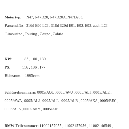
Motortyp
: N47, N47D20, N47D20A, N47D20C
Passend für
: 316d E90 LCI , 318d 320d E91, E92, E93, auch LCI
Limousine , Touring , Coupe , Cabrio
KW
: 85 , 100 , 130
PS
: 116 , 136 , 177
Hubraum
: 1995ccm
Schlüsselnummern:
0005/AQL , 0005/AVU , 0005/ALI , 0005/ALE ,
0005/AWA , 0005/ALJ , 0005/ALL , 0005/ALR , 0005/AXA , 0005/BEC ,
0005/ALS , 0005/AKY , 0005/AJP
BMW-Teilenummer:
11002157055 , 11002157056 , 11002146549 ,