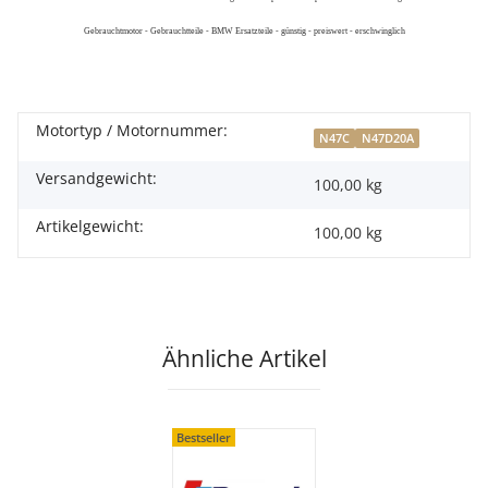
Gebrauchtmotor - Gebrauchtteile - BMW Ersatzteile - günstig - preiswert - erschwinglich
Motortyp / Motornummer:
N47C
N47D20A
Versandgewicht:
100,00 kg
Artikelgewicht:
100,00
kg
Ähnliche Artikel
Bestseller