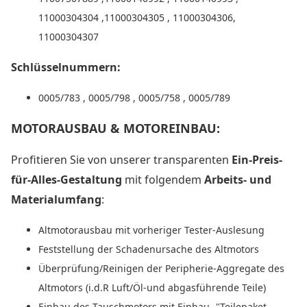
11000304304 ,11000304305 , 11000304306,
11000304307
Schlüsselnummern:
0005/783 , 0005/798 , 0005/758 , 0005/789
MOTORAUSBAU & MOTOREINBAU:
Profitieren Sie von unserer transparenten
Ein-Preis-
für-Alles-Gestaltung
mit folgendem
Arbeits- und
Materialumfang
:
Altmotorausbau mit vorheriger Tester-Auslesung
Feststellung der Schadenursache des Altmotors
Überprüfung/Reinigen der Peripherie-Aggregate des
Altmotors (i.d.R Luft/Öl-und abgasführende Teile)
Einbau des Tauschmotors mit Einbau- "Teilepaket