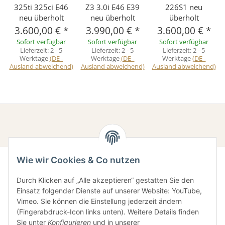
325ti 325ci E46
Z3 3.0i E46 E39
226S1 neu
neu überholt
neu überholt
überholt
3.600,00 €
*
3.990,00 €
*
3.600,00 €
*
Sofort verfügbar
Sofort verfügbar
Sofort verfügbar
Lieferzeit:
2 - 5
Lieferzeit:
2 - 5
Lieferzeit:
2 - 5
Werktage
(DE -
Werktage
(DE -
Werktage
(DE -
Ausland abweichend)
Ausland abweichend)
Ausland abweichend)
Wie wir Cookies & Co nutzen
Durch Klicken auf „Alle akzeptieren“ gestatten Sie den
Einsatz folgender Dienste auf unserer Website: YouTube,
Vimeo. Sie können die Einstellung jederzeit ändern
(Fingerabdruck-Icon links unten). Weitere Details finden
Sie unter
Konfigurieren
und in unserer
Gesetzliche Informationen