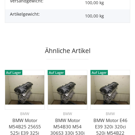
Versandgewicht:
100,00 kg
Artikelgewicht:
100,00
kg
Ähnliche Artikel
Auf Lager
Auf Lager
Auf Lager
BMW
BMW
BMW
BMW Motor
BMW Motor
BMW Motor E46
M54B25 256S5
M54B30 M54
E39 320i 320ci
525i E39 325i
306S3 330i 530i
520i M54B22