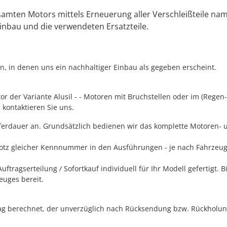
mten Motors mittels Erneuerung aller Verschleißteile namh
nbau und die verwendeten Ersatzteile.
, in denen uns ein nachhaltiger Einbau als gegeben erscheint.
r der Variante Alusil - - Motoren mit Bruchstellen oder im (Regen-
 kontaktieren Sie uns.
ieferdauer an. Grundsätzlich bedienen wir das komplette Motore
trotz gleicher Kennnummer in den Ausführungen - je nach Fahrzeug
agserteilung / Sofortkauf individuell für Ihr Modell gefertigt. Bit
euges bereit.
g berechnet, der unverzüglich nach Rücksendung bzw. Rückholung d