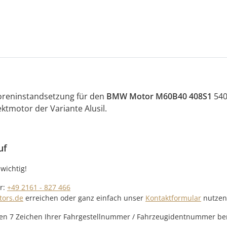
toreninstandsetzung für den
BMW Motor M60B40 408S1
540
ktmotor der Variante Alusil.
uf
wichtig!
r:
+49 2161 - 827 466
tors.de
erreichen oder ganz einfach unser
Kontaktformular
nutzen
etzten 7 Zeichen Ihrer Fahrgestellnummer / Fahrzeugidentnummer ber