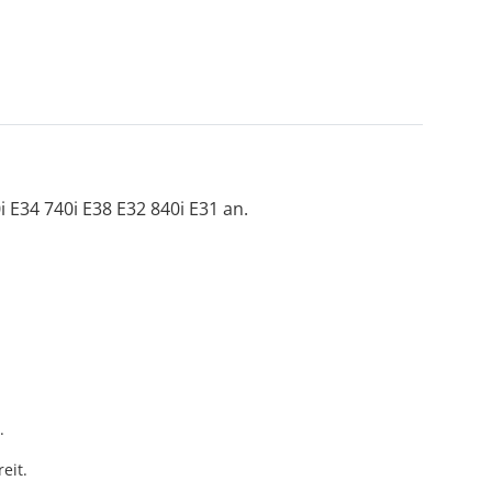
i E34 740i E38 E32 840i E31 an.
.
eit.