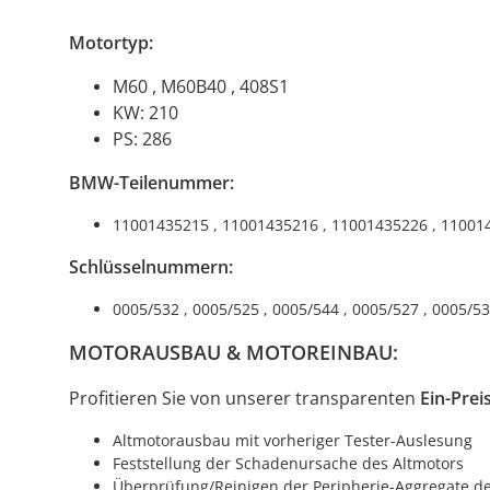
Motortyp:
M60 , M60B40 , 408S1
KW: 210
PS: 286
BMW-Teilenummer:
11001435215 , 11001435216 , 11001435226 , 11001
Schlüsselnummern:
0005/532 , 0005/525 , 0005/544 , 0005/527 , 0005/5
MOTORAUSBAU & MOTOREINBAU:
Profitieren Sie von unserer transparenten
Ein-Prei
Altmotorausbau mit vorheriger Tester-Auslesung
Feststellung der Schadenursache des Altmotors
Überprüfung/Reinigen der Peripherie-Aggregate des