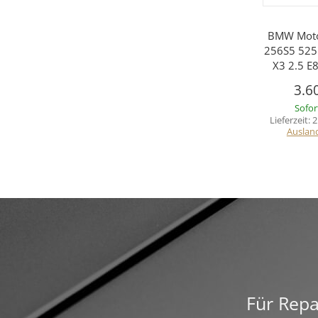
BMW Mot
256S5 525
X3 2.5 E
3.6
Sofor
Lieferzeit:
2
Auslan
Für Repa