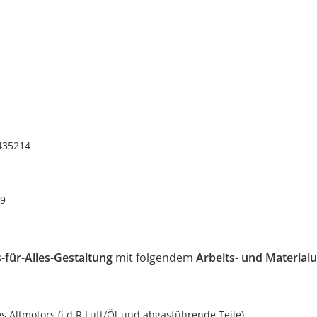
435214
39
s-für-Alles-Gestaltung
mit folgendem
Arbeits- und Materia
 Altmotors (i.d.R Luft/Öl-und abgasführende Teile)