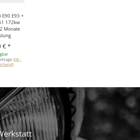
 E90 E93 +
51 172kw
12 Monate
stung
0 €
*
ügbar
erktage
(DE -
ichend)
Werkstatt