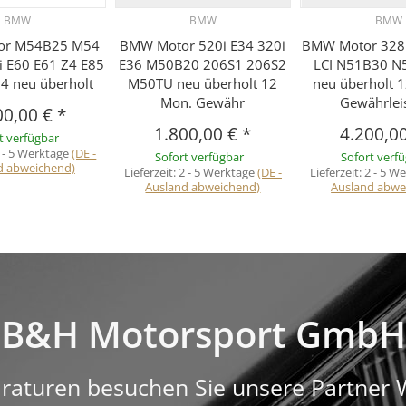
BMW
BMW
BMW
or M54B25 M54
BMW Motor 520i E34 320i
BMW Motor 328i
i E60 E61 Z4 E85
E36 M50B20 206S1 206S2
LCI N51B30 N
84 neu überholt
M50TU neu überholt 12
neu überholt 
Mon. Gewähr
Gewährlei
00,00 €
*
1.800,00 €
*
4.200,0
t verfügbar
 - 5 Werktage
(DE -
Sofort verfügbar
Sofort verf
d abweichend)
Lieferzeit:
2 - 5 Werktage
(DE -
Lieferzeit:
2 - 5 W
Ausland abweichend)
Ausland abwe
B&H Motorsport GmbH
raturen besuchen Sie unsere Partner 