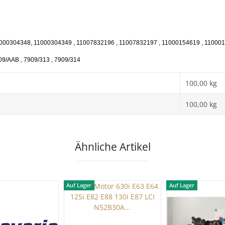
000304348, 11000304349 , 11007832196 , 11007832197 , 11000154619 , 1100015
09/AAB , 7909/313 , 7909/314
100,00 kg
100,00
kg
Ähnliche Artikel
Auf Lager
Auf Lager