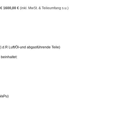
 € 1600,00 €
(inkl. MwSt. & Teileumfang s.u.)
i.d.R Luft/Öl-und abgasführende Teile)
beinhaltet:
WaPu)