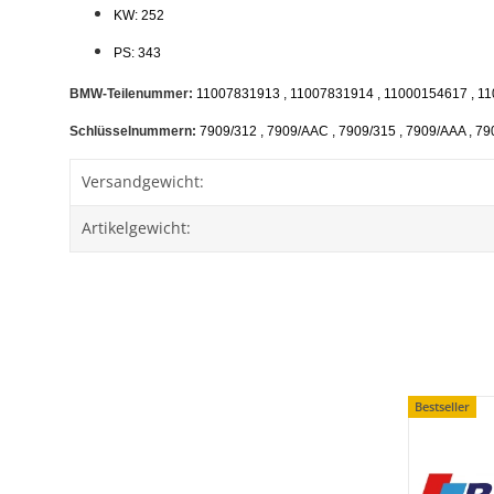
KW: 252
PS: 343
BMW-Teilenummer:
11007831913 , 11007831914 , 11000154617 , 11
Schlüsselnummern:
7909/312 , 7909/AAC , 7909/315 , 7909/AAA , 79
Versandgewicht:
Artikelgewicht:
Bestseller