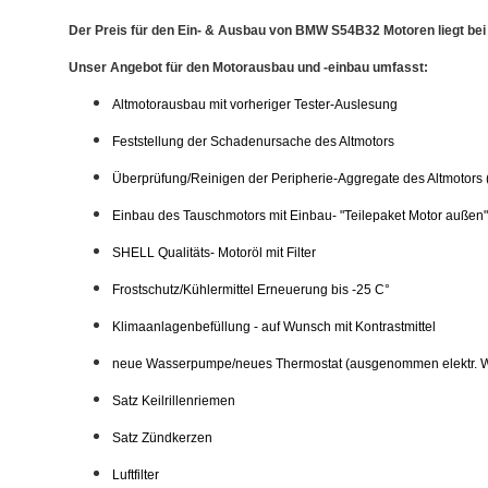
Der Preis für den Ein- & Ausbau von BMW S54B32 Motoren liegt bei
Unser Angebot für den Motorausbau und -einbau umfasst:
Altmotorausbau mit vorheriger Tester-Auslesung
Feststellung der Schadenursache des Altmotors
Überprüfung/Reinigen der Peripherie-Aggregate des Altmotors (
Einbau des Tauschmotors mit Einbau- "Teilepaket Motor außen" 
SHELL Qualitäts- Motoröl mit Filter
Frostschutz/Kühlermittel Erneuerung bis -25 C°
Klimaanlagenbefüllung - auf Wunsch mit Kontrastmittel
neue Wasserpumpe/neues Thermostat (ausgenommen elektr. 
Satz Keilrillenriemen
Satz Zündkerzen
Luftfilter