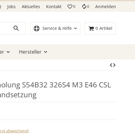
Q
Jobs
Aktuelles
Kontakt
Anmelden
0
0
Service & Hilfe
0
Artikel
er
Hersteller
olung S54B32 326S4 M3 E46 CSL
andsetzung
land abweichend)