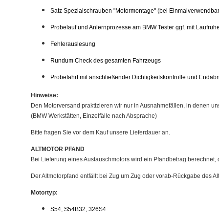
Satz Spezialschrauben "Motormontage" (bei Einmalverwendbark
Probelauf und Anlernprozesse am BMW Tester ggf. mit Laufruh
Fehlerauslesung
Rundum Check des gesamten Fahrzeugs
Probefahrt mit anschließender Dichtigkeitskontrolle und Enda
Hinweise:
Den Motorversand praktizieren wir nur in Ausnahmefällen, in denen un
(BMW Werkstätten, Einzelfälle nach Absprache)
Bitte fragen Sie vor dem Kauf unsere Lieferdauer an.
ALTMOTOR PFAND
Bei Lieferung eines Austauschmotors wird ein Pfandbetrag berechnet, 
Der Altmotorpfand entfällt bei Zug um Zug oder vorab-Rückgabe des Al
Motortyp:
S54, S54B32, 326S4