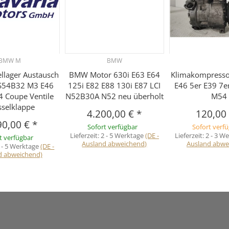
BMW M
BMW
llager Austausch
BMW Motor 630i E63 E64
Klimakompress
S54B32 M3 E46
125i E82 E88 130i E87 LCI
E46 5er E39 7e
4 Coupe Ventile
N52B30A N52 neu überholt
M54
sselklappe
4.200,00 €
*
120,00
90,00 €
*
Sofort verfügbar
Sofort verf
Lieferzeit:
2 - 5 Werktage
(DE -
Lieferzeit:
2 - 3 W
t verfügbar
Ausland abweichend)
Ausland abwe
 - 5 Werktage
(DE -
d abweichend)