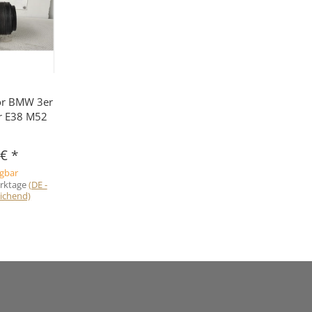
or BMW 3er
r E38 M52
 €
*
ügbar
erktage
(DE -
ichend)