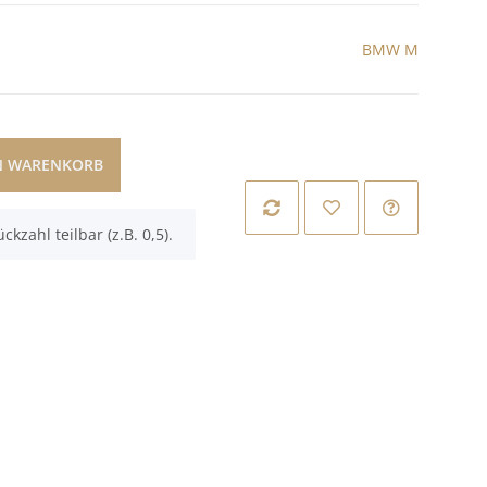
BMW M
N WARENKORB
ckzahl teilbar (z.B. 0,5).