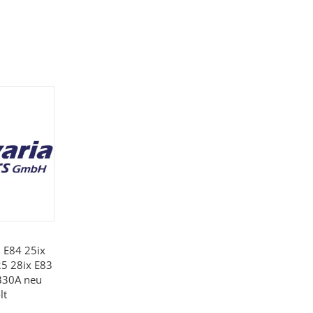
 E84 25ix
25 28ix E83
B30A neu
lt