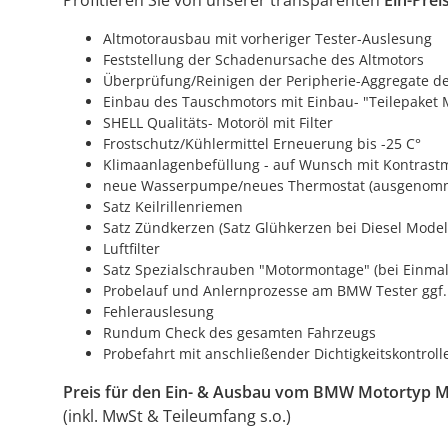
Profitieren Sie von unserer transparenten
Ein-Prei
Altmotorausbau mit vorheriger Tester-Auslesung
Feststellung der Schadenursache des Altmotors
Überprüfung/Reinigen der Peripherie-Aggregate des
Einbau des Tauschmotors mit Einbau- "Teilepaket 
SHELL Qualitäts- Motoröl mit Filter
Frostschutz/Kühlermittel Erneuerung bis -25 C°
Klimaanlagenbefüllung - auf Wunsch mit Kontrastm
neue Wasserpumpe/neues Thermostat (ausgenomm
Satz Keilrillenriemen
Satz Zündkerzen (Satz Glühkerzen bei Diesel Model
Luftfilter
Satz Spezialschrauben "Motormontage" (bei Einmal
Probelauf und Anlernprozesse am BMW Tester ggf.
Fehlerauslesung
Rundum Check des gesamten Fahrzeugs
Probefahrt mit anschließender Dichtigkeitskontro
Preis für den Ein- & Ausbau vom BMW Motortyp 
(inkl. MwSt & Teileumfang s.o.)