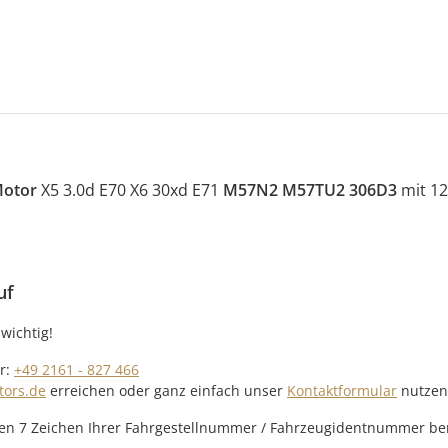
otor
X5 3.0d E70 X6 30xd E71
M57N2 M57TU2 306D3
mit 1
uf
wichtig!
r:
+49 2161 - 827 466
tors.de
erreichen oder ganz einfach unser
Kontaktformular
nutzen
etzten 7 Zeichen Ihrer Fahrgestellnummer / Fahrzeugidentnummer ber