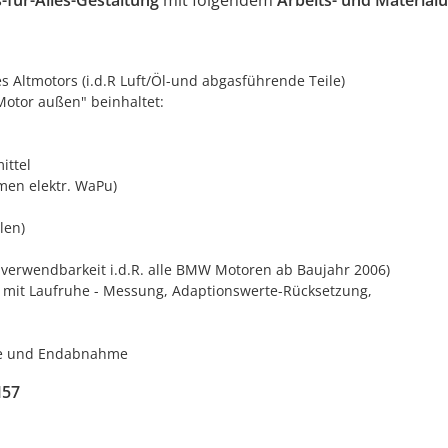
s-für-Alles-Gestaltung
mit folgendem
Arbeits- und Materia
 Altmotors (i.d.R Luft/Öl-und abgasführende Teile)
Motor außen" beinhaltet:
ittel
en elektr. WaPu)
len)
verwendbarkeit i.d.R. alle BMW Motoren ab Baujahr 2006)
 mit Laufruhe - Messung, Adaptionswerte-Rücksetzung,
lle und Endabnahme
M57