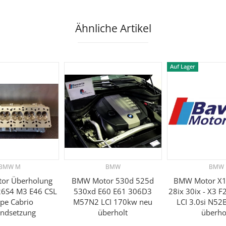
Ähnliche Artikel
Auf Lager
BMW M
BMW
BMW
or Überholung
BMW Motor 530d 525d
BMW Motor X1
6S4 M3 E46 CSL
530xd E60 E61 306D3
28ix 30ix - X3 F
pe Cabrio
M57N2 LCI 170kw neu
LCI 3.0si N52
andsetzung
überholt
überho