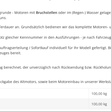
ugrunde - Motoren mit
Bruchstellen
oder im (Regen-) Wasser gelager
uns.
ieferdauer an. Grundsätzlich bedienen wir das komplette Motore
trotz gleicher Kennnummer in den Ausführungen - je nach Fahrzeug
agserteilung / Sofortkauf individuell für Ihr Modell gefertigt. Bit
euges bereit.
g berechnet, der unverzüglich nach Rücksendung bzw. Rückholung d
ückgabe des Altmotors, sowie beim Motoreinbau in unserer Werksta
100,00 kg
100,00
kg