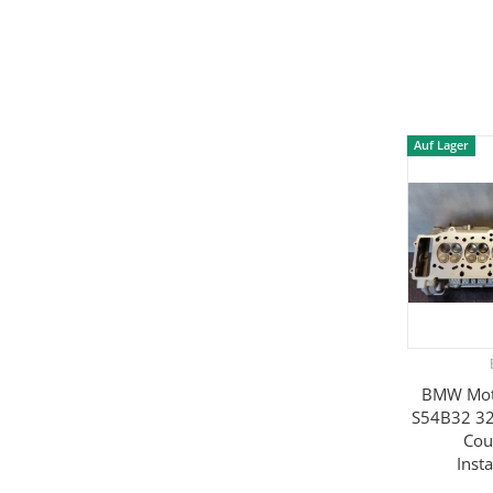
Auf Lager
BMW Mot
S54B32 32
Cou
Inst