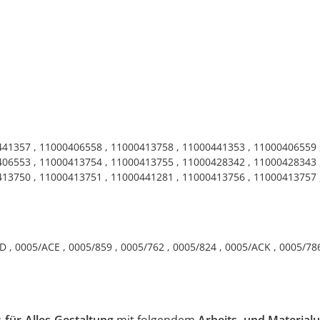
41357 , 11000406558 , 11000413758 , 11000441353 , 11000406559 
06553 , 11000413754 , 11000413755 , 11000428342 , 11000428343 
13750 , 11000413751 , 11000441281 , 11000413756 , 11000413757 
ID , 0005/ACE , 0005/859 , 0005/762 , 0005/824 , 0005/ACK , 0005/7