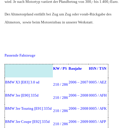
wird. Je nach Motortyp variiert der Pfandbetrag von 300,- bis 1.400,-Euro.
Der Altmotorpfand entfällt bei Zug um Zug oder vorab-Rückgabe des
Altmotors,
sowie beim Motoreinbau in unserer Werkstatt.
Passende Fahrzeuge
KW / PS
Baujahr
HSN / TSN
BMW X3 [E83] 3.0 sd
2006 – 2007
0005 / AEZ
210 / 286
BMW 3er [E90] 335d
2006 – 2008
0005 / AFH
210 / 286
BMW 3er Touring [E91] 335d
2006 – 2008
0005 / AFK
210 / 286
BMW 3er Coupe [E92] 335d
2006 – 2009
0005 / AFP
210 / 286