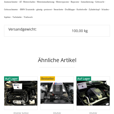
Austauschmotor - AT -Motorschaden - Motorinstandsetzung - Motorreparatur - Reparatur - Instandsetzung - Gebraucht -
Gebrauchtmotor - BMW Ersatzteile - günstig - preiswert - Steuerkette - Drallklappe - Kurbelwelle - Zylinderkopf - Schaden -
Injektor - Turbolader - Triebwerk
Versandgewicht:
100,00 kg
Ähnliche Artikel
Auf Lager
Bestseller
Auf Lager
BMW MINI
BMW
BMW