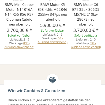
BMW Mini Cooper
BMW Motor X5
BMW Motor X6
Motor N14B16A
E53 4.6is M62B46
E71 35dx 306D5
N14 R55 R56 R57
255kw 347ps neu
M57N2 210kw
Clubman Cabrio
überholt
286PS neu
neu überholt
überholt
5.900,00 €
*
2.700,00 €
*
3.700,00 €
*
Sofort verfügbar
Lieferzeit:
2 - 5
Sofort verfügbar
Sofort verfügbar
Werktage
(DE -
Lieferzeit:
2 - 5
Lieferzeit:
2 - 5
Ausland abweichend)
Werktage
(DE -
Werktage
(DE -
Ausland abweichend)
Ausland abweichend)
Wie wir Cookies & Co nutzen
Durch Klicken auf „Alle akzeptieren“ gestatten Sie den
Einsatz folgender Dienste auf unserer Website: YouTube,