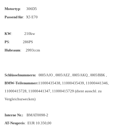
Motortyp
: 306D5
Passend für
: X5 E70
KW
: 210kw
PS
:
286PS
Hubraum
: 2993ccm
Schlüsselnummern:
0005/AJO , 0005/AEZ , 0005/AKQ , 0005/BBK ,
BMW-Teilenummer:
11000435438, 11000435439, 11000441346,
11000415728, 11000441347, 11000415729 (dient ausschl. zu
Vergleichszwecken)
Interne Nr.:
BMAT0098-2
AT-Neupreis
: EUR 10.350,00