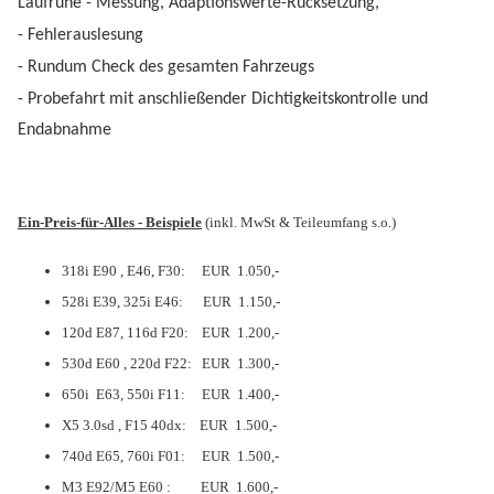
Laufruhe - Messung, Adaptionswerte-Rücksetzung,
- Fehlerauslesung
-
Rundum Check des gesamten Fahrzeugs
-
Probefahrt mit anschließender Dichtigkeitskontrolle und
Endabnahme
Ein-Preis-für-Alles - Beispiele
(inkl. MwSt & Teileumfang s.o.)
318i E90 , E46, F30:
EUR
1.05
0,-
528i E39, 325i E46:
EUR
1.1
50,-
120d E87, 116d F20:
EUR 1.200,-
530d E60 , 220d F22:
EUR 1.300,-
650i E63, 550i F11:
EUR 1.400,-
X5 3.0sd , F15 40dx:
EUR 1.500,-
740d E65, 760i F01:
EUR 1.500,-
M3 E92/M5 E60 : EUR 1.600,-