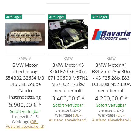
Auf Lager
Auf Lager
Auf Lager
BMW M
BMW
BMW
BMW Motor
BMW Motor X5
BMW Motor X1
Überholung
3.0d E70 X6 30xd
E84 25ix 28ix 30ix
S54B32 326S4 M3
E71 306D3 M57N2
- X3 F25 28ix E83
E46 CSL Coupe
M57TU2 173kw
LCI 3.0si N52B30A
Cabrio
neu überholt
neu überholt
Instandsetzung
3.400,00 €
*
4.200,00 €
*
5.900,00 €
*
Sofort verfügbar
Sofort verfügbar
Lieferzeit:
2 - 5
Lieferzeit:
2 - 5
Sofort verfügbar
Werktage
(DE -
Werktage
(DE -
Lieferzeit:
2 - 5
Ausland abweichend)
Ausland abweichend)
Werktage
(DE -
Ausland abweichend)