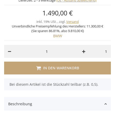
Lieferzeit:
2 - 5 Werktage
(DE - Ausland abweichend)
1.490,00 €
inkl. 19% USt. , zzgl.
Versand
Unverbindliche Preisempfehlung des Herstellers:
11.300,00 €
(Sie sparen
86.81%
, also
9.810,00 €
)
BMW
1
IN DEN WARENKORB
x
Bei diesem Artikel ist die Stückzahl teilbar (z.B. 0,5).
Beschreibung