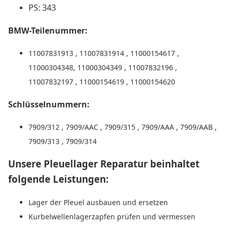
PS: 343
BMW-Teilenummer:
11007831913 , 11007831914 , 11000154617 ,
11000304348, 11000304349 , 11007832196 ,
11007832197 , 11000154619 , 11000154620
Schlüsselnummern:
7909/312 , 7909/AAC , 7909/315 , 7909/AAA , 7909/AAB ,
7909/313 , 7909/314
Unsere Pleuellager Reparatur beinhaltet
folgende Leistungen:
Lager der Pleuel ausbauen und ersetzen
Kurbelwellenlagerzapfen prüfen und vermessen