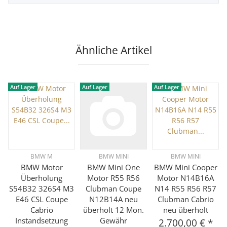
Ähnliche Artikel
Auf Lager
Auf Lager
Auf Lager
BMW M
BMW MINI
BMW MINI
BMW Motor
BMW Mini One
BMW Mini Cooper
Überholung
Motor R55 R56
Motor N14B16A
S54B32 326S4 M3
Clubman Coupe
N14 R55 R56 R57
E46 CSL Coupe
N12B14A neu
Clubman Cabrio
Cabrio
überholt 12 Mon.
neu überholt
Instandsetzung
Gewähr
2.700,00 €
*