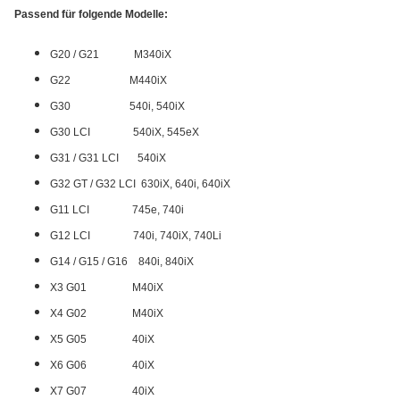
Passend für folgende Modelle:
G20 / G21 M340iX
G22 M440iX
G30 540i, 540iX
G30 LCI 540iX, 545eX
G31 / G31 LCI 540iX
G32 GT / G32 LCI 630iX, 640i, 640iX
G11 LCI 745e, 740i
G12 LCI 740i, 740iX, 740Li
G14 / G15 / G16 840i, 840iX
X3 G01 M40iX
X4 G02 M40iX
X5 G05 40iX
X6 G06 40iX
X7 G07 40iX