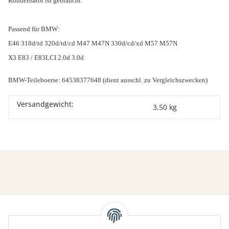
Kondensator ist gebraucht.
Passend für BMW:
E46 318d/td 320d/td/cd M47 M47N 330d/cd/xd M57 M57N
X3 E83 / E83LCI 2.0d 3.0d
BMW-Teileboerse: 64538377648 (dient ausschl. zu Vergleichszwecken)
Versandgewicht:
3,50 kg