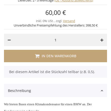
Lieferzeit:
2 - 3 Werktage
(DE - Ausland abweichend)
60,00 €
inkl. 0% USt. , zzgl.
Versand
Unverbindliche Preisempfehlung des Herstellers:
398,50 €
IN DEN WARENKORB
x
Bei diesem Artikel ist die Stückzahl teilbar (z.B. 0,5).
Beschreibung
Wir bieten Ihnen einen Klimakondensator für einen BMW an. Der