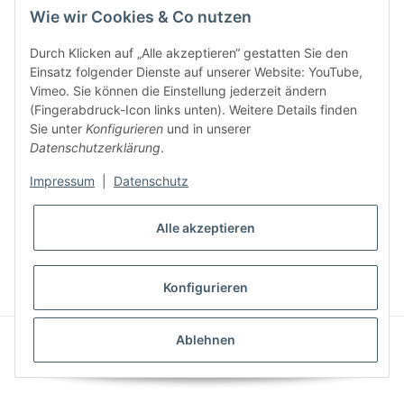
Wie wir Cookies & Co nutzen
Durch Klicken auf „Alle akzeptieren“ gestatten Sie den
Einsatz folgender Dienste auf unserer Website: YouTube,
Gesetzliche Informationen
Vimeo. Sie können die Einstellung jederzeit ändern
(Fingerabdruck-Icon links unten). Weitere Details finden
Sie unter
Konfigurieren
und in unserer
Informationen
Datenschutzerklärung
.
Impressum
|
Datenschutz
Alle akzeptieren
* Alle Preise inkl. gesetzlicher USt., zzgl.
Versand
Konfigurieren
Powered by
JTL-Shop
|
AVIA JTL-Shop Template
Ablehnen