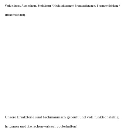
Verkleidung / Aussenhaut / Stoßfänger / Heckstoßstange / Frontstoßstange / Frontverkleidung /
Heckverkleidung
Unsere Ersatzteile sind fachmännisch geprüft und voll funktionsfähig.
Irrtürmer und Zwischenverkauf vorbehalten!!