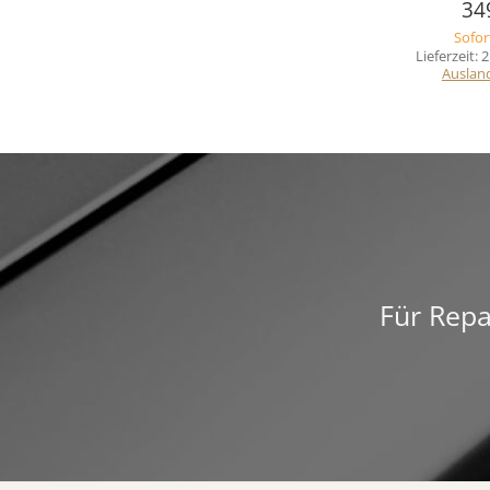
34
Sofor
Lieferzeit:
2
Auslan
Für Repa