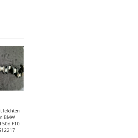
t leichten
en BMW
 50d F10
8512217