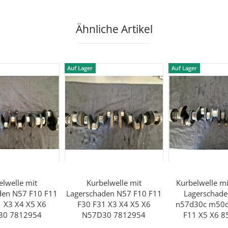
Ähnliche Artikel
Auf Lager
Auf Lager
elwelle mit
Kurbelwelle mit
Kurbelwelle mi
den N57 F10 F11
Lagerschaden N57 F10 F11
Lagerschad
1 X3 X4 X5 X6
F30 F31 X3 X4 X5 X6
n57d30c m50d
30 7812954
N57D30 7812954
F11 X5 X6 