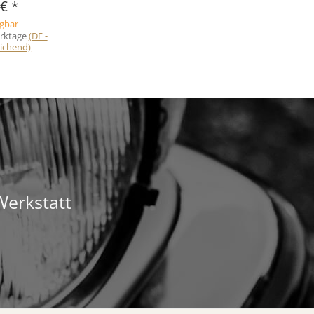
 €
*
ügbar
erktage
(DE -
ichend)
Werkstatt