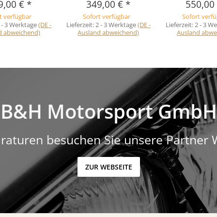
9,00 €
*
349,00 €
*
550,00
t verfügbar
Sofort verfügbar
Sofort verf
 - 3 Werktage
(DE -
Lieferzeit:
2 - 3 Werktage
(DE -
Lieferzeit:
2 - 3 W
d abweichend)
Ausland abweichend)
Ausland abwe
B&H Motorsport GmbH
raturen besuchen Sie unsere Partner 
ZUR WEBSEITE