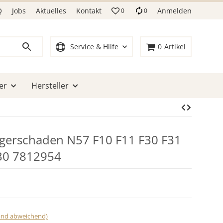
Q
Jobs
Aktuelles
Kontakt
Anmelden
0
0
Service & Hilfe
0
Artikel
er
Hersteller
agerschaden N57 F10 F11 F30 F31
30 7812954
land abweichend)