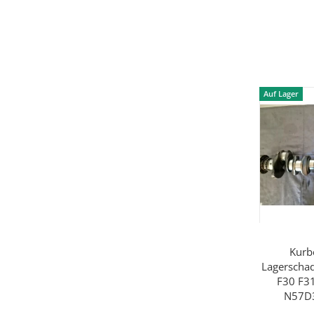
Auf Lager
Kurb
Lagerscha
F30 F3
N57D