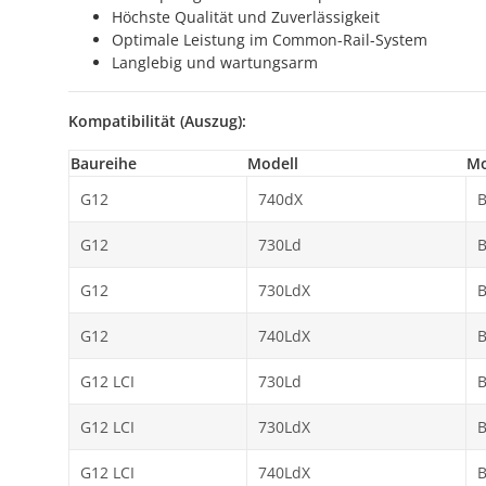
Höchste Qualität und Zuverlässigkeit
Optimale Leistung im Common-Rail-System
Langlebig und wartungsarm
Kompatibilität (Auszug):
Baureihe
Modell
Mo
G12
740dX
G12
730Ld
G12
730LdX
G12
740LdX
G12 LCI
730Ld
G12 LCI
730LdX
G12 LCI
740LdX