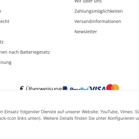
Wir über uns
m
Zahlungsmöglichkeiten
recht
Versandinformationen
Newsletter
tz
nen nach Batteriegesetz
rdnung
* Alle Preise inkl. gesetzlicher USt., zzgl.
Versand
en Einsatz folgender Dienste auf unserer Website: YouTube, Vimeo. S
ck-Icon links unten). Weitere Details finden Sie unter
Konfigurieren
un