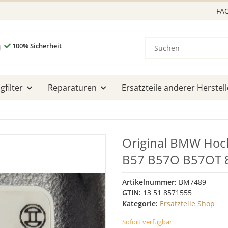
FA
100% Sicherheit
filter
Reparaturen
Ersatzteile anderer Herstell
Original BMW Ho
B57 B57O B57OT 
Artikelnummer:
BM7489
GTIN:
13 51 8571555
Kategorie:
Ersatzteile Shop
Sofort verfügbar