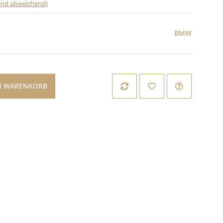
land abweichend)
BMW
N WARENKORB