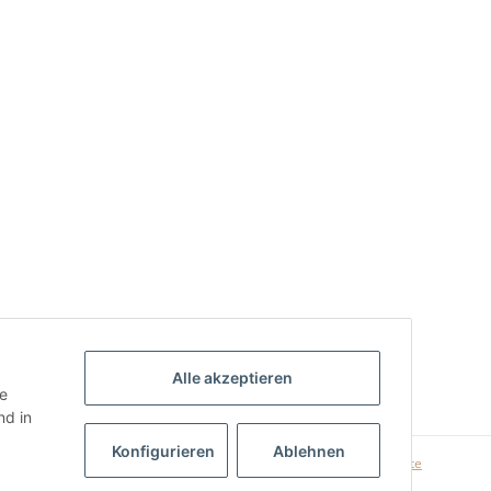
Alle akzeptieren
ie
d in
Konfigurieren
Ablehnen
Powered by
JTL-Shop
|
AVIA JTL-Shop Template