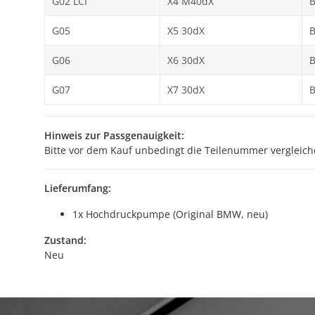
G02 LCI
X4 M40dX
G05
X5 30dX
G06
X6 30dX
G07
X7 30dX
Hinweis zur Passgenauigkeit:
Bitte vor dem Kauf unbedingt die Teilenummer vergleich
Lieferumfang:
1x Hochdruckpumpe (Original BMW, neu)
Zustand:
Neu