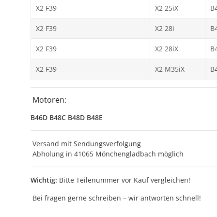
X2 F39
X2 25iX
B
X2 F39
X2 28i
B
X2 F39
X2 28iX
B
X2 F39
X2 M35iX
B
Motoren:
B46D B48C B48D B48E
Versand mit Sendungsverfolgung
Abholung in 41065 Mönchengladbach möglich
Wichtig:
Bitte Teilenummer vor Kauf vergleichen!
Bei fragen gerne schreiben – wir antworten schnell!