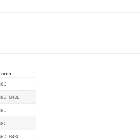
toren
48C
48D, B48E
48E
48C
46D, B48C