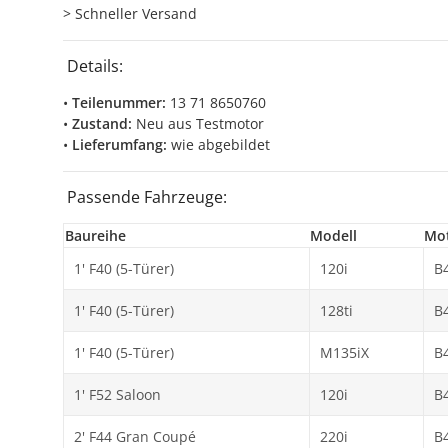
> Schneller Versand
Details:
•
Teilenummer:
13 71 8650760
•
Zustand:
Neu aus Testmotor
•
Lieferumfang:
wie abgebildet
Passende Fahrzeuge:
Baureihe
Modell
Mo
1' F40 (5-Türer)
120i
B
1' F40 (5-Türer)
128ti
B
1' F40 (5-Türer)
M135iX
B
1' F52 Saloon
120i
B
2' F44 Gran Coupé
220i
B