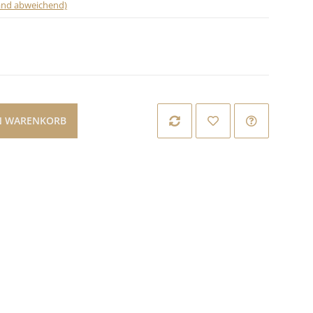
land abweichend)
N WARENKORB