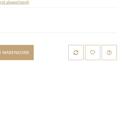
land abweichend)
N WARENKORB