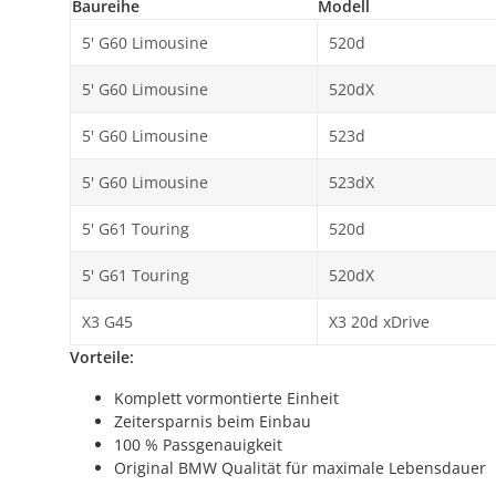
Baureihe
Modell
5' G60 Limousine
520d
5' G60 Limousine
520dX
5' G60 Limousine
523d
5' G60 Limousine
523dX
5' G61 Touring
520d
5' G61 Touring
520dX
X3 G45
X3 20d xDrive
Vorteile:
Komplett vormontierte Einheit
Zeitersparnis beim Einbau
100 % Passgenauigkeit
Original BMW Qualität für maximale Lebensdauer