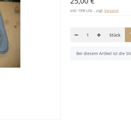
25,00 €
inkl. 19% USt. , zzgl.
Versand
Stück
x
Bei diesem Artikel ist die Stü