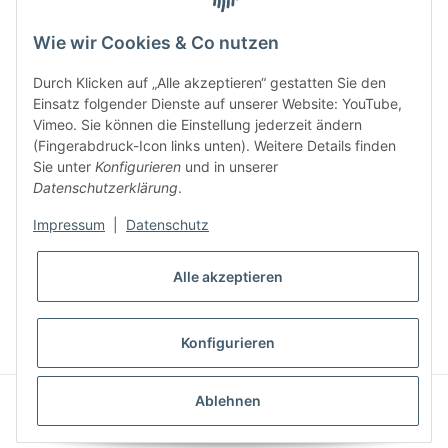
Wie wir Cookies & Co nutzen
Durch Klicken auf „Alle akzeptieren“ gestatten Sie den
Einsatz folgender Dienste auf unserer Website: YouTube,
Gesetzliche Informationen
Vimeo. Sie können die Einstellung jederzeit ändern
(Fingerabdruck-Icon links unten). Weitere Details finden
Sie unter
Konfigurieren
und in unserer
Informationen
Datenschutzerklärung
.
Impressum
|
Datenschutz
Alle akzeptieren
* Alle Preise inkl. gesetzlicher USt., zzgl.
Versand
Konfigurieren
Powered by
JTL-Shop
|
AVIA JTL-Shop Template
Ablehnen