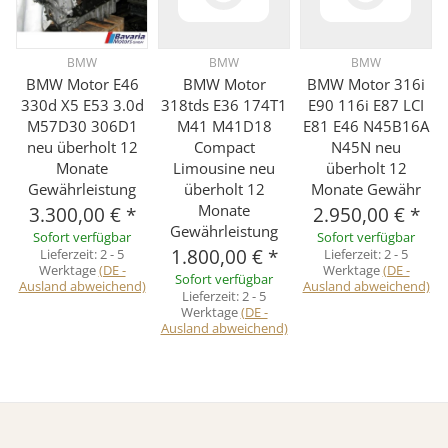
BMW
BMW
BMW
BMW Motor E46
BMW Motor
BMW Motor 316i
330d X5 E53 3.0d
318tds E36 174T1
E90 116i E87 LCI
M57D30 306D1
M41 M41D18
E81 E46 N45B16A
neu überholt 12
Compact
N45N neu
Monate
Limousine neu
überholt 12
Gewährleistung
überholt 12
Monate Gewähr
Monate
3.300,00 €
*
2.950,00 €
*
Gewährleistung
Sofort verfügbar
Sofort verfügbar
1.800,00 €
*
Lieferzeit:
2 - 5
Lieferzeit:
2 - 5
Werktage
(DE -
Werktage
(DE -
Sofort verfügbar
Ausland abweichend)
Ausland abweichend)
Lieferzeit:
2 - 5
Werktage
(DE -
Ausland abweichend)