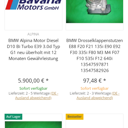
ALPINA
BMW Alpina Motor Diesel
BMW Drosselklappenstutzen
D10 Bi Turbo E39 3.0d Typ
E88 F20 F21 135i E90 E92
G1 neu überholt mit 12
F30 335i F80 M3 M4 F07
Monaten Gewährleistung
F10 535i F12 640i
13547597871
13547582926
5.900,00 €
*
97,48 €
*
Sofort verfügbar
Sofort verfügbar
Lieferzeit:
2 - 5 Werktage
(DE -
Lieferzeit:
2 - 3 Werktage
(DE -
Ausland abweichend)
Ausland abweichend)
Auf Lager
Bestseller