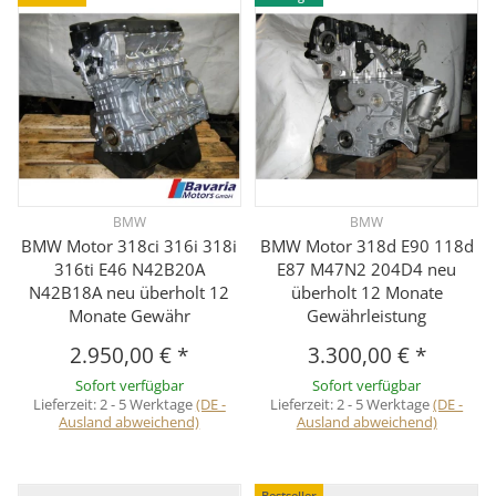
BMW
BMW
BMW Motor 318ci 316i 318i
BMW Motor 318d E90 118d
316ti E46 N42B20A
E87 M47N2 204D4 neu
N42B18A neu überholt 12
überholt 12 Monate
Monate Gewähr
Gewährleistung
2.950,00 €
*
3.300,00 €
*
Sofort verfügbar
Sofort verfügbar
Lieferzeit:
2 - 5 Werktage
(DE -
Lieferzeit:
2 - 5 Werktage
(DE -
Ausland abweichend)
Ausland abweichend)
Bestseller