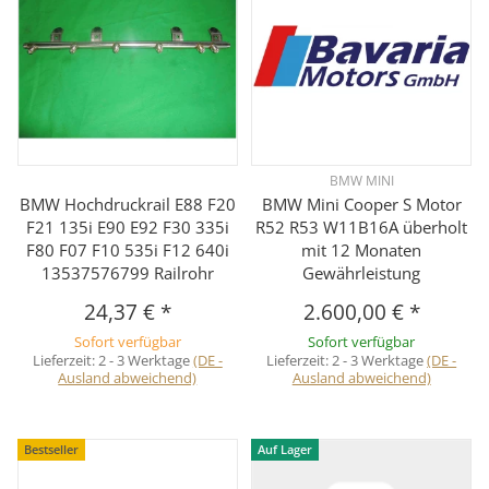
BMW MINI
BMW Hochdruckrail E88 F20
BMW Mini Cooper S Motor
F21 135i E90 E92 F30 335i
R52 R53 W11B16A überholt
F80 F07 F10 535i F12 640i
mit 12 Monaten
13537576799 Railrohr
Gewährleistung
24,37 €
*
2.600,00 €
*
Sofort verfügbar
Sofort verfügbar
Lieferzeit:
2 - 3 Werktage
(DE -
Lieferzeit:
2 - 3 Werktage
(DE -
Ausland abweichend)
Ausland abweichend)
Bestseller
Auf Lager