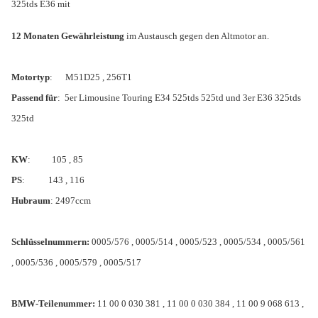
325tds E36 mit
12 Monaten Gewährleistung
im Austausch gegen den Altmotor an.
Motortyp
:
M51D25 , 256T1
Passend für
:
5er Limousine Touring E34 525tds 525td und 3er E36 325tds
325td
KW
: 105 , 85
PS
:
143 , 116
Hubraum
: 2497ccm
Schlüsselnummern:
0005/576 , 0005/514 , 0005/523 , 0005/534 , 0005/561
, 0005/536 , 0005/579 , 0005/517
BMW-Teilenummer:
11 00 0 030 381 , 11 00 0 030 384 , 11 00 9 068 613 ,