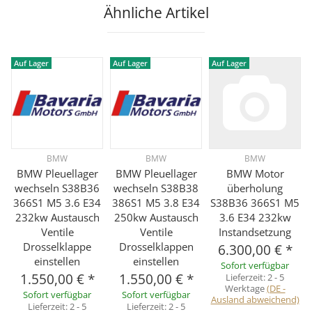
Ähnliche Artikel
Auf Lager
Auf Lager
Auf Lager
BMW
BMW
BMW
BMW Pleuellager
BMW Pleuellager
BMW Motor
wechseln S38B36
wechseln S38B38
überholung
366S1 M5 3.6 E34
386S1 M5 3.8 E34
S38B36 366S1 M5
232kw Austausch
250kw Austausch
3.6 E34 232kw
Ventile
Ventile
Instandsetzung
Drosselklappe
Drosselklappen
6.300,00 €
*
einstellen
einstellen
Sofort verfügbar
1.550,00 €
*
1.550,00 €
*
Lieferzeit:
2 - 5
Werktage
(DE -
Sofort verfügbar
Sofort verfügbar
Ausland abweichend)
Lieferzeit:
2 - 5
Lieferzeit:
2 - 5