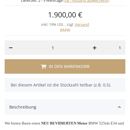
Lieferzeit:
2 - 5 Werktage
(DE - Ausland abweichend)
1.900,00 €
inkl. 19% USt. , zzgl.
Versand
BMW
1
IN DEN WARENKORB
x
Bei diesem Artikel ist die Stückzahl teilbar (z.B. 0,5).
Beschreibung
Wir bieten Ihnen einen
NEU REVIDIERTEN Motor
BMW 525tds E34 und