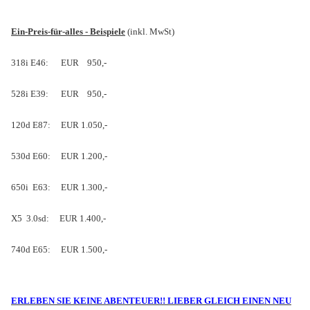
Ein-Preis-für-alles - Beispiele
(inkl. MwSt)
318i E46:
EUR
950,-
528i E39:
EUR
950,-
120d E87:
EUR 1.050,-
530d E60:
EUR 1.200,-
650i
E63:
EUR 1.300,-
X5
3.0sd:
EUR 1.400,-
740d E65:
EUR 1.500,-
ERLEBEN SIE KEINE ABENTEUER!! LIEBER GLEICH EINEN NEU