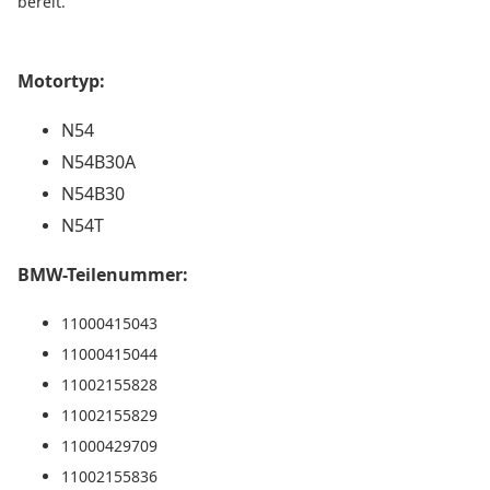
bereit.
Motortyp:
N54
N54B30A
N54B30
N54T
BMW-Teilenummer:
11000415043
11000415044
11002155828
11002155829
11000429709
11002155836