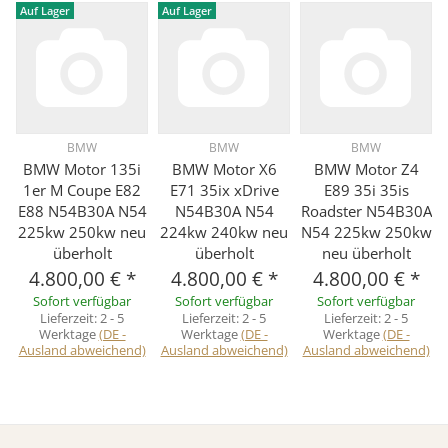
Auf Lager
Auf Lager
BMW
BMW
BMW
BMW Motor 135i
BMW Motor X6
BMW Motor Z4
1er M Coupe E82
E71 35ix xDrive
E89 35i 35is
E88 N54B30A N54
N54B30A N54
Roadster N54B30A
225kw 250kw neu
224kw 240kw neu
N54 225kw 250kw
überholt
überholt
neu überholt
4.800,00 €
*
4.800,00 €
*
4.800,00 €
*
Sofort verfügbar
Sofort verfügbar
Sofort verfügbar
Lieferzeit:
2 - 5
Lieferzeit:
2 - 5
Lieferzeit:
2 - 5
Werktage
(DE -
Werktage
(DE -
Werktage
(DE -
Ausland abweichend)
Ausland abweichend)
Ausland abweichend)