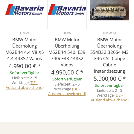
BMW
BMW
BMW M
BMW Motor
BMW Motor
BMW Motor
Überholung
Überholung
Überholung
M62B44 4.4 V8 X5
M62B44 540i E39
S54B32 326S4 M3
4.4 448S2 Vanos
740i E38 448S2
E46 CSL Coupe
Vanos
Cabrio
4.990,00 €
*
Instandsetzung
4.990,00 €
*
Sofort verfügbar
5.900,00 €
*
Lieferzeit:
2 - 5
Sofort verfügbar
Werktage
(DE -
Lieferzeit:
2 - 5
Sofort verfügbar
Ausland abweichend)
Werktage
(DE -
Lieferzeit:
2 - 5
Ausland abweichend)
Werktage
(DE -
Ausland abweichend)