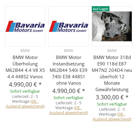
Auf Lager
BMW
BMW
BMW
BMW Motor
BMW Motor
BMW Motor 318d
Überholung
Instandsetzung
E90 118d E87
M62B44 4.4 V8 X5
M62B44 540i E39
M47N2 204D4 neu
4.4 448S2 Vanos
740i E38 448S1
überholt 12
ohne Vanos
Monate
4.990,00 €
*
Gewährleistung
4.990,00 €
*
Sofort verfügbar
3.300,00 €
*
Lieferzeit:
2 - 5
Sofort verfügbar
Werktage
(DE -
Lieferzeit:
2 - 5
Sofort verfügbar
Ausland abweichend)
Werktage
(DE -
Lieferzeit:
2 - 5
Ausland abweichend)
Werktage
(DE -
Ausland abweichend)