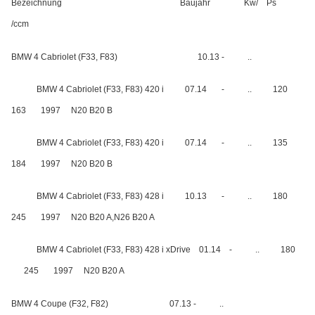
Bezeichnung
Baujahr
Kw/
Ps
/ccm
BMW 4 Cabriolet (F33, F83)
10.13 -
..
BMW 4 Cabriolet (F33, F83) 420 i
07.14
-
..
120
163
1997
N20 B20 B
BMW 4 Cabriolet (F33, F83) 420 i
07.14
-
..
135
184
1997
N20 B20 B
BMW 4 Cabriolet (F33, F83) 428 i
10.13
-
..
180
245
1997
N20 B20 A,N26 B20 A
BMW 4 Cabriolet (F33, F83) 428 i xDrive
01.14
-
..
180
245
1997
N20 B20 A
BMW 4 Coupe (F32, F82)
07.13 -
..