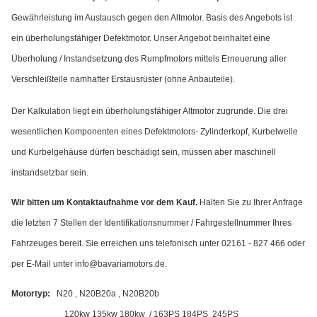
Gewährleistung im Austausch gegen den Altmotor.
Basis des Angebots ist
ein überholungsfähiger Defektmotor. Unser Angebot beinhaltet eine
Überholung / Instandsetzung des Rumpfmotors mittels Erneuerung aller
Verschleißteile namhafter Erstausrüster (ohne Anbauteile).
Der Kalkulation liegt ein überholungsfähiger Altmotor zugrunde. Die drei
wesentlichen Komponenten eines Defektmotors- Zylinderkopf, Kurbelwelle
und Kurbelgehäuse dürfen beschädigt sein, müssen aber maschinell
instandsetzbar sein.
Wir bitten um Kontaktaufnahme vor dem Kauf.
Halten Sie zu Ihrer Anfrage
die letzten 7 Stellen der Identifikationsnummer / Fahrgestellnummer Ihres
Fahrzeuges bereit. Sie erreichen uns telefonisch unter 02161 - 827 466 oder
per E-Mail unter info@bavariamotors.de.
Motortyp:
N20 , N20B20a , N20B20b
120kw 135kw 180kw / 163PS 184PS 245PS