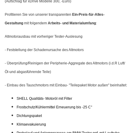
(Aufschlag für xDrive Modelle 300, -Euro)
Profitieren Sie von unserer transparenten
Ein-Preis-für-Alles-
Gestaltung
mit folgendem
Arbeits- und Materialumfang
:
Altmotorausbau mit vorheriger Tester-Auslesung
- Feststellung der Schadenursache des Altmotors
- Überprüfung/Reinigen der Peripherie-Aggregate des Altmotors (i.d.R Luft/
Öl-und abgasführende Teile)
- Einbau des Tauschmotors mit Einbau- "Teilepaket Motor außen" beinhaltet:
SHELL Qualitäts- Motoröl mit Filter
Frostschutz/Kühlermittel Erneuerung bis -25 C°
Dichtungspaket
Klimaevakuierung