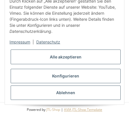
Durch Klicken auf „Alle akzeptieren“ gestatten Sie den
Einsatz folgender Dienste auf unserer Website: YouTube,
Vimeo. Sie können die Einstellung jederzeit ändern
(Fingerabdruck-Icon links unten). Weitere Details finden
Sie unter
Konfigurieren
und in unserer
Gesetzliche Informationen
Datenschutzerklärung
.
Impressum
|
Datenschutz
Informationen
Alle akzeptieren
Konfigurieren
* Alle Preise inkl. gesetzlicher USt., zzgl.
Versand
Ablehnen
Powered by
JTL-Shop
|
AVIA JTL-Shop Template