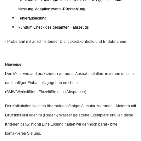
Probelauf und Anlernprozesse am BMW Tester ggf. mit Laufruhe -
Messung, Adaptionswerte-Rücksetzung,
Fehlerauslesung
Rundum Check des gesamten Fahrzeugs
- Probefahrt mit anschließender Dichtigkeitskontrolle und Endabnahme
Hinweise:
Den Motorversand praktizieren wir nur in Ausnahmefällen, in denen uns ein
nachhaltiger Einbau als gegeben erscheint.
(BMW Werkstätten, Einzelfälle nach Absprache)
Der Kalkulation liegt ein überholungsfähiger Altmotor zugrunde - Motoren mit
Bruchstellen
oder im (Regen-) Wasser gelagerte Exemplare erfüllen diese
Kriterien bspw.
nicht
! Eine Lösung halten wir dennoch parat - bitte
kontaktieren Sie uns.