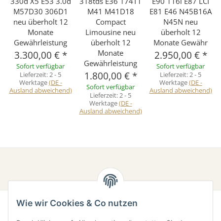
330d X5 E53 3.0d
318tds E36 174T1
E90 116i E87 LCI
M57D30 306D1
M41 M41D18
E81 E46 N45B16A
neu überholt 12
Compact
N45N neu
Monate
Limousine neu
überholt 12
Gewährleistung
überholt 12
Monate Gewähr
Monate
3.300,00 €
*
2.950,00 €
*
Gewährleistung
Sofort verfügbar
Sofort verfügbar
1.800,00 €
*
Lieferzeit:
2 - 5
Lieferzeit:
2 - 5
Werktage
(DE -
Werktage
(DE -
Sofort verfügbar
Ausland abweichend)
Ausland abweichend)
Lieferzeit:
2 - 5
Werktage
(DE -
Ausland abweichend)
Wie wir Cookies & Co nutzen