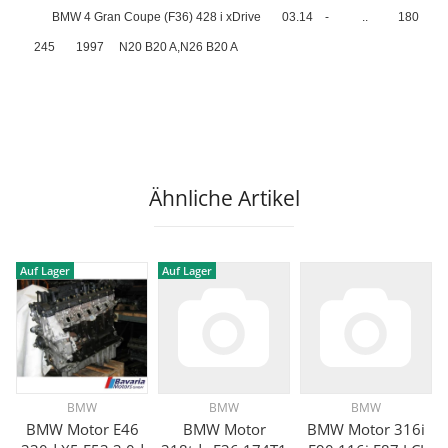
BMW 4 Gran Coupe (F36) 428 i xDrive
03.14
-
..
180
245
1997
N20 B20 A,N26 B20 A
Ähnliche Artikel
Auf Lager
Auf Lager
BMW
BMW
BMW
BMW Motor E46
BMW Motor
BMW Motor 316i