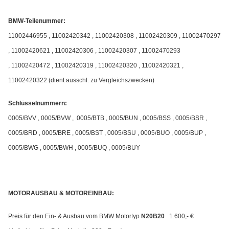
BMW-Teilenummer:
11002446955 , 11002420342 , 11002420308 , 11002420309 , 11002470297
, 11002420621 , 11002420306 , 11002420307 , 11002470293
, 11002420472 , 11002420319 , 11002420320 , 11002420321 ,
11002420322 (dient ausschl. zu Vergleichszwecken)
Schlüsselnummern:
0005/BVV , 0005/BVW , 0005/BTB , 0005/BUN , 0005/BSS , 0005/BSR ,
0005/BRD , 0005/BRE , 0005/BST , 0005/BSU , 0005/BUO , 0005/BUP ,
0005/BWG , 0005/BWH , 0005/BUQ , 0005/BUY
MOTORAUSBAU & MOTOREINBAU:
Preis für den Ein- & Ausbau vom BMW Motortyp
N20B20
1.600,- €