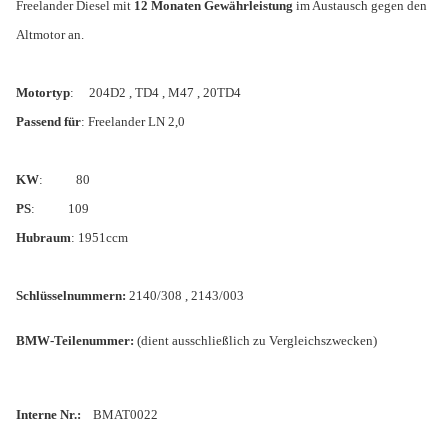
Freelander Diesel mit
12 Monaten Gewährleistung
im Austausch gegen den
Altmotor an.
Motortyp
: 204D2 , TD4 , M47 , 20TD4
Passend für
: Freelander LN 2,0
KW
:
80
PS
:
109
Hubraum
: 1951ccm
Schlüsselnummern:
2140/308 , 2143/003
BMW-Teilenummer:
(dient ausschließlich zu Vergleichszwecken)
Interne Nr.:
BMAT0022