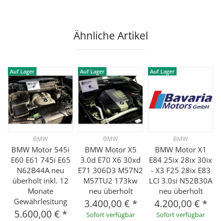
Ähnliche Artikel
Auf Lager
Auf Lager
Auf Lager
BMW
BMW
BMW
BMW Motor 545i
BMW Motor X5
BMW Motor X1
E60 E61 745i E65
3.0d E70 X6 30xd
E84 25ix 28ix 30ix
N62B44A neu
E71 306D3 M57N2
- X3 F25 28ix E83
überholt inkl. 12
M57TU2 173kw
LCI 3.0si N52B30A
Monate
neu überholt
neu überholt
Gewährlesitung
3.400,00 €
*
4.200,00 €
*
5.600,00 €
*
Sofort verfügbar
Sofort verfügbar