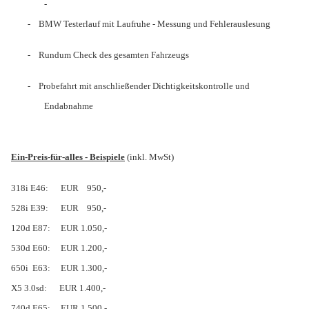
-
-
BMW Testerlauf mit Laufruhe - Messung und Fehlerauslesung
-
Rundum Check des gesamten Fahrzeugs
-
Probefahrt mit anschließender Dichtigkeitskontrolle und
Endabnahme
Ein-Preis-für-alles - Beispiele
(inkl. MwSt)
318i E46:
EUR
950,-
528i E39:
EUR
950,-
120d E87:
EUR 1.050,-
530d E60:
EUR 1.200,-
650i E63:
EUR 1.300,-
X5 3.0sd:
EUR 1.400,-
740d E65:
EUR 1.500,-