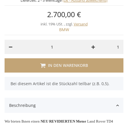
Lieferzeit:
2 - 5 Werktage
(DE - Ausland abweichend)
2.700,00 €
inkl. 19% USt. , zzgl.
Versand
BMW
1
IN DEN WARENKORB
x
Bei diesem Artikel ist die Stückzahl teilbar (z.B. 0,5).
Beschreibung
Wir bieten Ihnen einen
NEU REVIDIERTEN Motor
Land Rover TD4