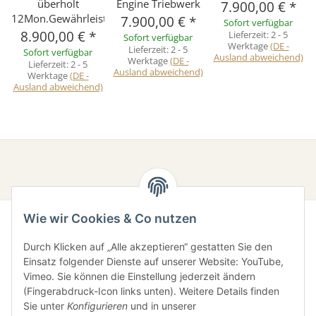
überholt
Engine Triebwerk
7.900,00 €
*
12Mon.Gewährleistung
7.900,00 €
*
Sofort verfügbar
8.900,00 €
*
Lieferzeit:
2 - 5
Sofort verfügbar
Werktage
(DE -
Lieferzeit:
2 - 5
Sofort verfügbar
Ausland abweichend)
Werktage
(DE -
Lieferzeit:
2 - 5
Ausland abweichend)
Werktage
(DE -
Ausland abweichend)
Wie wir Cookies & Co nutzen
Durch Klicken auf „Alle akzeptieren“ gestatten Sie den
Einsatz folgender Dienste auf unserer Website: YouTube,
Vimeo. Sie können die Einstellung jederzeit ändern
(Fingerabdruck-Icon links unten). Weitere Details finden
Sie unter
Konfigurieren
und in unserer
Gesetzliche Informationen