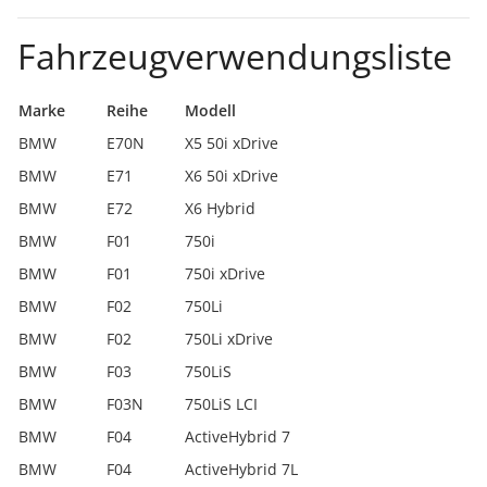
Fahrzeugverwendungsliste
Marke
Reihe
Modell
BMW
E70N
X5 50i xDrive
BMW
E71
X6 50i xDrive
BMW
E72
X6 Hybrid
BMW
F01
750i
BMW
F01
750i xDrive
BMW
F02
750Li
BMW
F02
750Li xDrive
BMW
F03
750LiS
BMW
F03N
750LiS LCI
BMW
F04
ActiveHybrid 7
BMW
F04
ActiveHybrid 7L