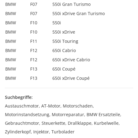
BMW
F07
550i Gran Turismo
BMW
F07
550i xDrive Gran Turismo
BMW
F10
550i
BMW
F10
550i xDrive
BMW
F11
550i Touring
BMW
F12
650i Cabrio
BMW
F12
650i xDrive Cabrio
BMW
F13
650i Coupé
BMW
F13
650i xDrive Coupé
Suchbegriffe:
Austauschmotor, AT-Motor, Motorschaden,
Motorinstandsetzung, Motorreparatur, BMW Ersatzteile,
Gebrauchtmotor, Steuerkette, Drallklappe, Kurbelwelle,
Zylinderkopf, Injektor, Turbolader