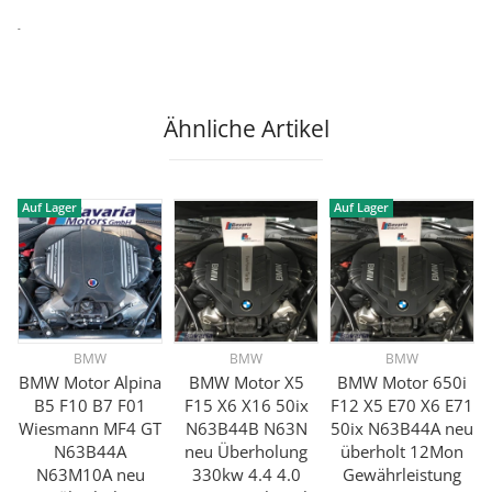
-
Ähnliche Artikel
Auf Lager
Auf Lager
BMW
BMW
BMW
BMW Motor Alpina
BMW Motor X5
BMW Motor 650i
B5 F10 B7 F01
F15 X6 X16 50ix
F12 X5 E70 X6 E71
Wiesmann MF4 GT
N63B44B N63N
50ix N63B44A neu
N63B44A
neu Überholung
überholt 12Mon
N63M10A neu
330kw 4.4 4.0
Gewährleistung