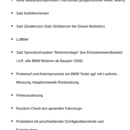
neue Wasserpumpe/neues Thermostat (ausgenommen elektr. WaPu)
Satz Keilrillenriemen
Satz Zündkerzen (Satz Glühkerzen bei Diesel Modellen)
Luftfilter
Satz Spezialschrauben "Motormontage" (bei Einmalverwendbarkeit
i.d.R. alle BMW Motoren ab Baujahr 2006)
Probelauf und Anlernprozesse am BMW Tester ggf. mit Laufruhe -
Messung, Adaptionswerte-Rücksetzung,
Fehlerauslesung
Rundum Check des gesamten Fahrzeugs
Probefahrt mit anschließender Dichtigkeitskontrolle und