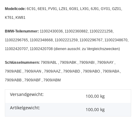
Modellcode:
6C91, 6E91, FV91, LZ91, 6G91, LX91, 6J91, GY01, GZ01,
KT61, KW81
BMW-Teilenummer:
11002430036, 11002360882, 11002221258,
11002296765, 11002348668, 11002221259, 11002296767, 11002348670,
11002420707, 11002420708 (dienen ausschl. zu Vergleichszwecken)
Schlüsselnummern:
7909/ABL , 7909/ABK , 7909/ABI , 7909/AAY ,
7909/ABE , 7909/AAN , 7909/AAZ , 7909/ABD , 7909/ABO , 7909/ABA ,
7909/ABB , 7909/ABF , 7909/ABM
Versandgewicht:
100,00 kg
Artikelgewicht:
100,00
kg