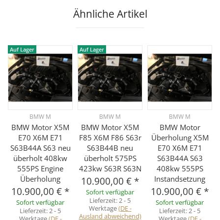
Ähnliche Artikel
Auf Lager
Auf Lager
BMW M
BMW M
BMW M
BMW Motor X5M
BMW Motor X5M
BMW Motor
E70 X6M E71
F85 X6M F86 S63r
Überholung X5M
S63B44A S63 neu
S63B44B neu
E70 X6M E71
überholt 408kw
überholt 575PS
S63B44A S63
555PS Engine
423kw S63R S63N
408kw 555PS
Überholung
Instandsetzung
10.900,00 €
*
10.900,00 €
*
10.900,00 €
*
Sofort verfügbar
Lieferzeit:
2 - 5
Sofort verfügbar
Sofort verfügbar
Werktage
(DE -
Lieferzeit:
2 - 5
Lieferzeit:
2 - 5
Ausland abweichend)
Werktage
(DE -
Werktage
(DE -