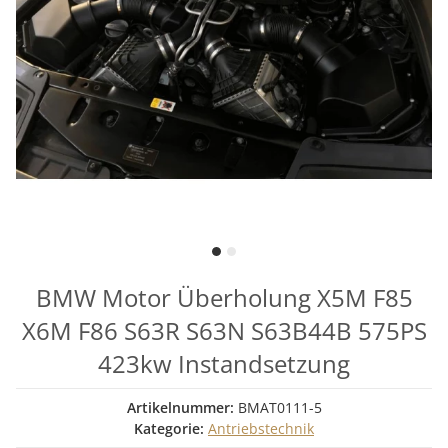
BMW Motor Überholung X5M F85
X6M F86 S63R S63N S63B44B 575PS
423kw Instandsetzung
Artikelnummer:
BMAT0111-5
Kategorie:
Antriebstechnik