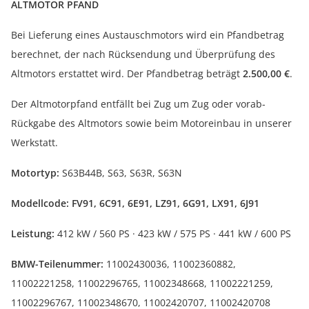
ALTMOTOR PFAND
Bei Lieferung eines Austauschmotors wird ein Pfandbetrag
berechnet, der nach Rücksendung und Überprüfung des
Altmotors erstattet wird. Der Pfandbetrag beträgt
2.500,00 €
.
Der Altmotorpfand entfällt bei Zug um Zug oder vorab-
Rückgabe des Altmotors sowie beim Motoreinbau in unserer
Werkstatt.
Motortyp:
S63B44B, S63, S63R, S63N
Modellcode:
FV91, 6C91, 6E91, LZ91, 6G91, LX91, 6J91
Leistung:
412 kW / 560 PS · 423 kW / 575 PS · 441 kW / 600 PS
BMW-Teilenummer:
11002430036, 11002360882,
11002221258, 11002296765, 11002348668, 11002221259,
11002296767, 11002348670, 11002420707, 11002420708