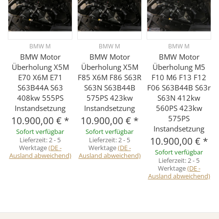
BMW M
BMW M
BMW M
BMW Motor
BMW Motor
BMW Motor
Überholung X5M
Überholung X5M
Überholung M5
E70 X6M E71
F85 X6M F86 S63R
F10 M6 F13 F12
S63B44A S63
S63N S63B44B
F06 S63B44B S63r
408kw 555PS
575PS 423kw
S63N 412kw
Instandsetzung
Instandsetzung
560PS 423kw
575PS
10.900,00 €
*
10.900,00 €
*
Instandsetzung
Sofort verfügbar
Sofort verfügbar
10.900,00 €
*
Lieferzeit:
2 - 5
Lieferzeit:
2 - 5
Werktage
(DE -
Werktage
(DE -
Sofort verfügbar
Ausland abweichend)
Ausland abweichend)
Lieferzeit:
2 - 5
Werktage
(DE -
Ausland abweichend)