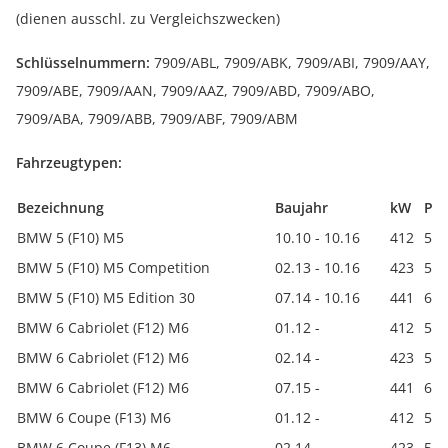
(dienen ausschl. zu Vergleichszwecken)
Schlüsselnummern:
7909/ABL, 7909/ABK, 7909/ABI, 7909/AAY,
7909/ABE, 7909/AAN, 7909/AAZ, 7909/ABD, 7909/ABO,
7909/ABA, 7909/ABB, 7909/ABF, 7909/ABM
Fahrzeugtypen:
Bezeichnung
Baujahr
kW
PS
BMW 5 (F10) M5
10.10 - 10.16
412
560
BMW 5 (F10) M5 Competition
02.13 - 10.16
423
575
BMW 5 (F10) M5 Edition 30
07.14 - 10.16
441
600
BMW 6 Cabriolet (F12) M6
01.12 -
412
560
BMW 6 Cabriolet (F12) M6
02.14 -
423
575
BMW 6 Cabriolet (F12) M6
07.15 -
441
600
BMW 6 Coupe (F13) M6
01.12 -
412
560
BMW 6 Coupe (F13) M6
02.14 -
423
575