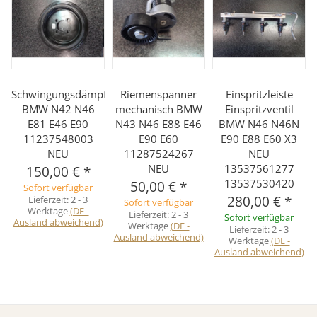
Schwingungsdämpfer
Riemenspanner
Einspritzleiste
BMW N42 N46
mechanisch BMW
Einspritzventil
E81 E46 E90
N43 N46 E88 E46
BMW N46 N46N
11237548003
E90 E60
E90 E88 E60 X3
NEU
11287524267
NEU
NEU
13537561277
150,00 €
*
13537530420
50,00 €
*
Sofort verfügbar
280,00 €
*
Lieferzeit:
2 - 3
Sofort verfügbar
Werktage
(DE -
Lieferzeit:
2 - 3
Sofort verfügbar
Ausland abweichend)
Werktage
(DE -
Lieferzeit:
2 - 3
Ausland abweichend)
Werktage
(DE -
Ausland abweichend)