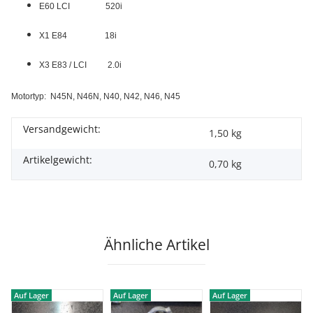
E60 LCI 520i
X1 E84 18i
X3 E83 / LCI 2.0i
Motortyp:
N45N, N46N, N40, N42, N46, N45
Versandgewicht:
1,50 kg
Artikelgewicht:
0,70
kg
Ähnliche Artikel
Auf Lager
Auf Lager
Auf Lager