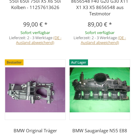
550i 650i 750i X5 X6 50i
8656548 F40 G20 G30 X11
Kolben - 11257613626
X1 X3 X5 8656548 aus
Testmotor
99,00 €
*
89,00 €
*
Sofort verfügbar
Sofort verfügbar
Lieferzeit:
2 - 3 Werktage
(DE -
Lieferzeit:
2 - 3 Werktage
(DE -
Ausland abweichend)
Ausland abweichend)
Bestseller
Auf Lager
BMW Original Träger
BMW Sauganlage N55 E88