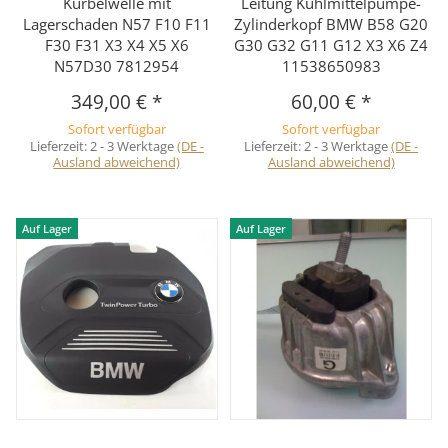
Kurbelwelle mit
Leitung Kühlmittelpumpe-
Lagerschaden N57 F10 F11
Zylinderkopf BMW B58 G20
F30 F31 X3 X4 X5 X6
G30 G32 G11 G12 X3 X6 Z4
N57D30 7812954
11538650983
349,00 €
*
60,00 €
*
Sofort verfügbar
Sofort verfügbar
Lieferzeit:
2 - 3 Werktage
(DE -
Lieferzeit:
2 - 3 Werktage
(DE -
Ausland abweichend)
Ausland abweichend)
Auf Lager
Auf Lager