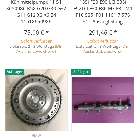
Kühlmittelpumpe 11 51
135i F20 E90 LCI 335i
8650986 B58 G20 G30 G32
E92LCI F30 F80 M3 F31 M4
G11 G12 X3 X6 Z4
F10 535i F01 1161 7 576
11518650986
911 Ansaugleitung
75,00 €
*
291,46 €
*
Sofort verfügbar
Sofort verfügbar
Lieferzeit:
2 - 3 Werktage
(DE -
Lieferzeit:
2 - 3 Werktage
(DE -
Ausland abweichend)
Ausland abweichend)
Auf Lager
Auf Lager
BMW