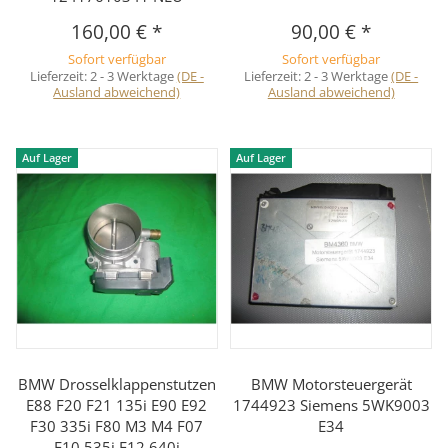
160,00 €
*
90,00 €
*
Sofort verfügbar
Sofort verfügbar
Lieferzeit:
2 - 3 Werktage
(DE -
Lieferzeit:
2 - 3 Werktage
(DE -
Ausland abweichend)
Ausland abweichend)
Auf Lager
Auf Lager
BMW Drosselklappenstutzen
BMW Motorsteuergerät
E88 F20 F21 135i E90 E92
1744923 Siemens 5WK9003
F30 335i F80 M3 M4 F07
E34
F10 535i F12 640i