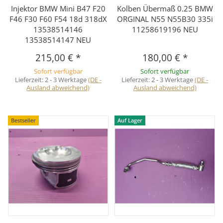
Injektor BMW Mini B47 F20
Kolben Übermaß 0.25 BMW
F46 F30 F60 F54 18d 318dX
ORGINAL N55 N55B30 335i
13538514146
11258619196 NEU
13538514147 NEU
215,00 €
*
180,00 €
*
Sofort verfügbar
Sofort verfügbar
Lieferzeit:
2 - 3 Werktage
(DE -
Lieferzeit:
2 - 3 Werktage
(DE -
Ausland abweichend)
Ausland abweichend)
Bestseller
Auf Lager