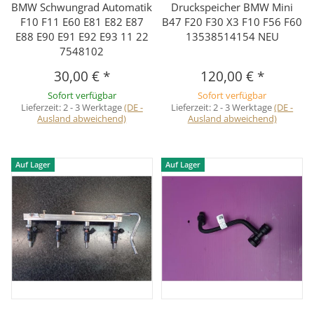
BMW Schwungrad Automatik
Druckspeicher BMW Mini
F10 F11 E60 E81 E82 E87
B47 F20 F30 X3 F10 F56 F60
E88 E90 E91 E92 E93 11 22
13538514154 NEU
7548102
30,00 €
*
120,00 €
*
Sofort verfügbar
Sofort verfügbar
Lieferzeit:
2 - 3 Werktage
(DE -
Lieferzeit:
2 - 3 Werktage
(DE -
Ausland abweichend)
Ausland abweichend)
Auf Lager
Auf Lager