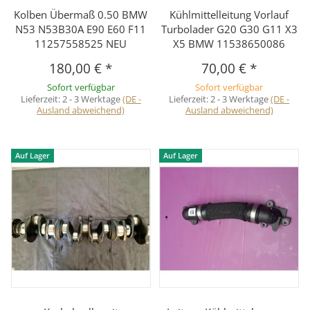
Kolben Übermaß 0.50 BMW
Kühlmittelleitung Vorlauf
N53 N53B30A E90 E60 F11
Turbolader G20 G30 G11 X3
11257558525 NEU
X5 BMW 11538650086
180,00 €
*
70,00 €
*
Sofort verfügbar
Sofort verfügbar
Lieferzeit:
2 - 3 Werktage
(DE -
Lieferzeit:
2 - 3 Werktage
(DE -
Ausland abweichend)
Ausland abweichend)
Auf Lager
Auf Lager