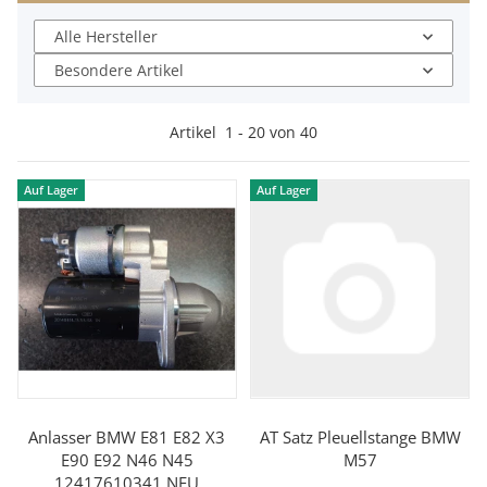
Alle Hersteller
Besondere Artikel
Artikel
1
-
20
von
40
Auf Lager
Auf Lager
Anlasser BMW E81 E82 X3
AT Satz Pleuellstange BMW
E90 E92 N46 N45
M57
12417610341 NEU