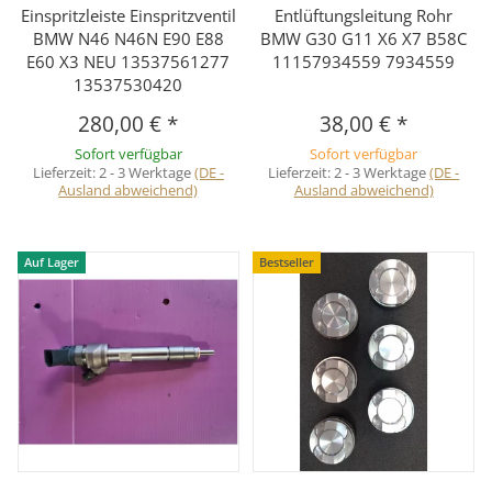
Einspritzleiste Einspritzventil
Entlüftungsleitung Rohr
BMW N46 N46N E90 E88
BMW G30 G11 X6 X7 B58C
E60 X3 NEU 13537561277
11157934559 7934559
13537530420
280,00 €
*
38,00 €
*
Sofort verfügbar
Sofort verfügbar
Lieferzeit:
2 - 3 Werktage
(DE -
Lieferzeit:
2 - 3 Werktage
(DE -
Ausland abweichend)
Ausland abweichend)
Auf Lager
Bestseller