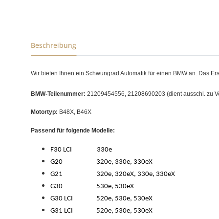
Beschreibung
Wir bieten Ihnen ein Schwungrad Automatik für einen BMW an. Das Ers
BMW-Teilenummer:
21209454556, 21208690203 (dient ausschl. zu V
Motortyp:
B48X, B46X
Passend für folgende Modelle:
F30 LCI 330e
G20 320e, 330e, 330eX
G21 320e, 320eX, 330e, 330eX
G30 530e, 530eX
G30 LCI 520e, 530e, 530eX
G31 LCI 520e, 530e, 530eX