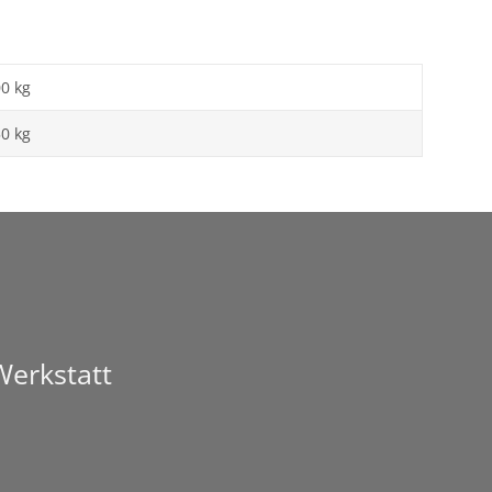
00 kg
50
kg
Werkstatt