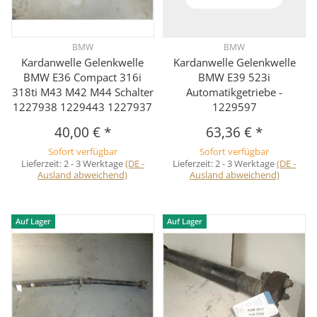
BMW
BMW
Kardanwelle Gelenkwelle
Kardanwelle Gelenkwelle
BMW E36 Compact 316i
BMW E39 523i
318ti M43 M42 M44 Schalter
Automatikgetriebe -
1227938 1229443 1227937
1229597
40,00 €
*
63,36 €
*
Sofort verfügbar
Sofort verfügbar
Lieferzeit:
2 - 3 Werktage
(DE -
Lieferzeit:
2 - 3 Werktage
(DE -
Ausland abweichend)
Ausland abweichend)
Auf Lager
Auf Lager