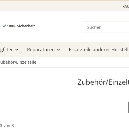
FA
100% Sicherheit
filter
Reparaturen
Ersatzteile anderer Herstell
ubehör/Einzelteile
Zubehör/Einzelt
3
von
3