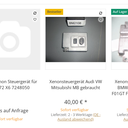
Bestseller
Auf Lager
Vorschau
Vorschau
n Steuergerät für
Xenonsteuergerät Audi VW
Xenons
72 X6 7248050
Mitsubishi MB gebraucht
BMW 
F01GT F
40,00 €
*
s auf Anfrage
Sofort verfügbar
Lieferzeit:
2 - 3 Werktage
(DE -
Lieferz
ort verfügbar
Ausland abweichend)
Au