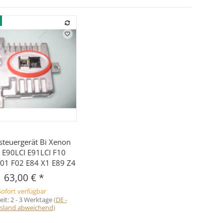
Vorschau
teuergerät Bi Xenon
E90LCI E91LCI F10
01 F02 E84 X1 E89 Z4
63,00 €
*
Sofort verfügbar
eit:
2 - 3 Werktage
(DE -
sland abweichend)