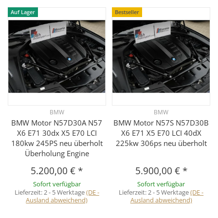
Auf Lager
Bestseller
BMW
BMW
BMW Motor N57D30A N57
BMW Motor N57S N57D30B
X6 E71 30dx X5 E70 LCI
X6 E71 X5 E70 LCI 40dX
180kw 245PS neu überholt
225kw 306ps neu überholt
Überholung Engine
5.200,00 €
*
5.900,00 €
*
Sofort verfügbar
Sofort verfügbar
Lieferzeit:
2 - 5 Werktage
(DE -
Lieferzeit:
2 - 5 Werktage
(DE -
Ausland abweichend)
Ausland abweichend)