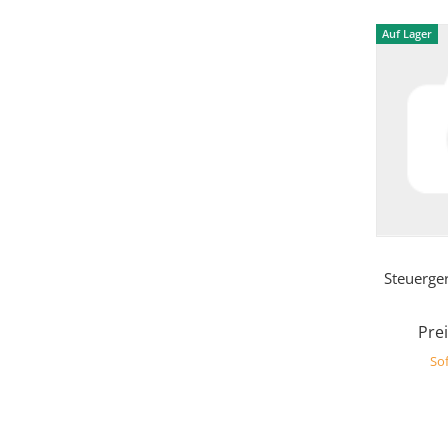
Auf Lager
Steuerge
Prei
Sof