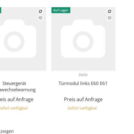
Auf Lager
BMW
Vorschau
Vorschau
Steuergerät
Türmodul links E60 E61
uwechselwarnung
eis auf Anfrage
Preis auf Anfrage
Sofort verfügbar
Sofort verfügbar
nzeigen