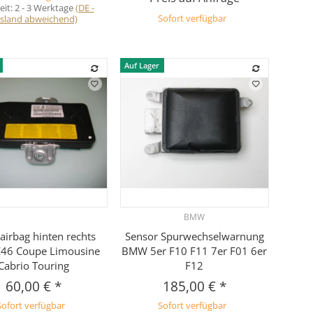
eit:
2 - 3 Werktage
(DE -
sland abweichend)
Sofort verfügbar
Auf Lager
BMW
Vorschau
Vorschau
airbag hinten rechts
Sensor Spurwechselwarnung
46 Coupe Limousine
BMW 5er F10 F11 7er F01 6er
Cabrio Touring
F12
60,00 €
*
185,00 €
*
Sofort verfügbar
Sofort verfügbar