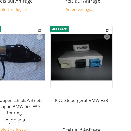
eis auf Anfrage
Preis auf Anfrage
Sofort verfügbar
Sofort verfügbar
Auf Lager
Vorschau
Vorschau
appenschloß Antrieb
PDC Steuergerät BMW E38
lappe BMW 5er E39
Touring
15,00 €
*
Sofort verfügbar
Preis auf Anfrage