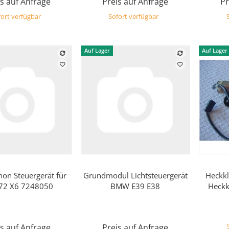
s auf Anfrage
Preis auf Anfrage
Pr
ort verfügbar
Sofort verfügbar
Auf Lager
Auf Lager
Vorschau
Vorschau
n Steuergerät für
Grundmodul Lichtsteuergerät
Heckkl
72 X6 7248050
BMW E39 E38
Heckk
s auf Anfrage
Preis auf Anfrage