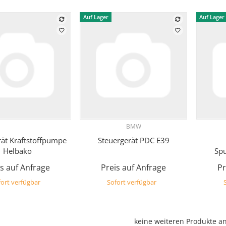
Auf Lager
Auf Lager
BMW
Vorschau
Vorschau
rät Kraftstoffpumpe
Steuergerät PDC E39
Helbako
Sp
s auf Anfrage
Preis auf Anfrage
Pr
ort verfügbar
Sofort verfügbar
keine weiteren Produkte a