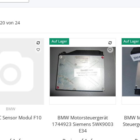
20
von
24
Auf Lager
Auf Lager
BMW
Vorschau
Vorschau
 Sensor Modul F10
BMW Motorsteuergerät
BMW Mo
1744923 Siemens 5WK9003
Steuerg
E34