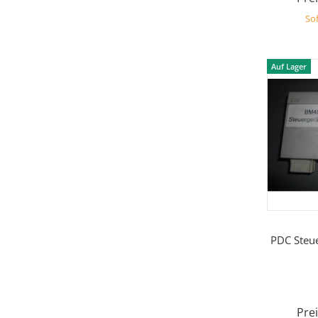
Sof
Auf Lager
PDC Steu
Prei