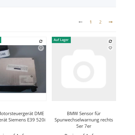
1
2
Auf Lager
Vorschau
Vorschau
torsteuergerät DME
BMW Sensor für
erät Siemens E39 520i
Spurwechselwarnung rechts
5er 7er