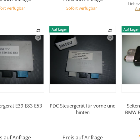
Lieferz
ort verfügbar
Sofort verfügbar
Au
Auf Lager
Auf Lager
Vorschau
Vorschau
ergerät E39 E83 E53
PDC Steuergerät für vorne und
Seiten
hinten
BMW E
s auf Anfrage
Preis auf Anfrage