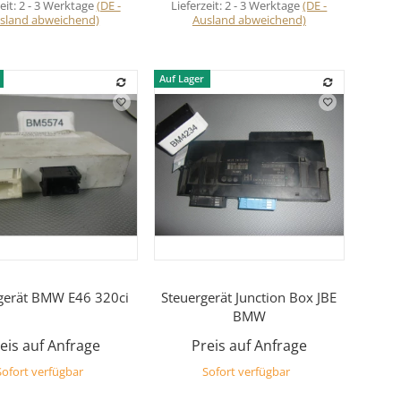
eit:
2 - 3 Werktage
(DE -
Lieferzeit:
2 - 3 Werktage
(DE -
sland abweichend)
Ausland abweichend)
Auf Lager
Vorschau
Vorschau
gerät BMW E46 320ci
Steuergerät Junction Box JBE
BMW
eis auf Anfrage
Preis auf Anfrage
Sofort verfügbar
Sofort verfügbar