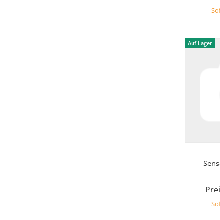
Sof
Auf Lager
Sens
Prei
Sof