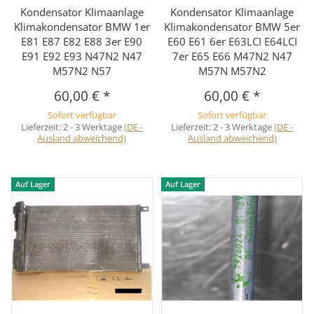
Kondensator Klimaanlage
Kondensator Klimaanlage
Klimakondensator BMW 1er
Klimakondensator BMW 5er
E81 E87 E82 E88 3er E90
E60 E61 6er E63LCI E64LCI
E91 E92 E93 N47N2 N47
7er E65 E66 M47N2 N47
M57N2 N57
M57N M57N2
60,00 €
*
60,00 €
*
Sofort verfügbar
Sofort verfügbar
Lieferzeit:
2 - 3 Werktage
(DE -
Lieferzeit:
2 - 3 Werktage
(DE -
Ausland abweichend)
Ausland abweichend)
Auf Lager
Auf Lager