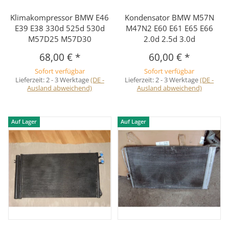
Klimakompressor BMW E46
Kondensator BMW M57N
E39 E38 330d 525d 530d
M47N2 E60 E61 E65 E66
M57D25 M57D30
2.0d 2.5d 3.0d
68,00 €
*
60,00 €
*
Sofort verfügbar
Sofort verfügbar
Lieferzeit:
2 - 3 Werktage
(DE -
Lieferzeit:
2 - 3 Werktage
(DE -
Ausland abweichend)
Ausland abweichend)
Auf Lager
Auf Lager