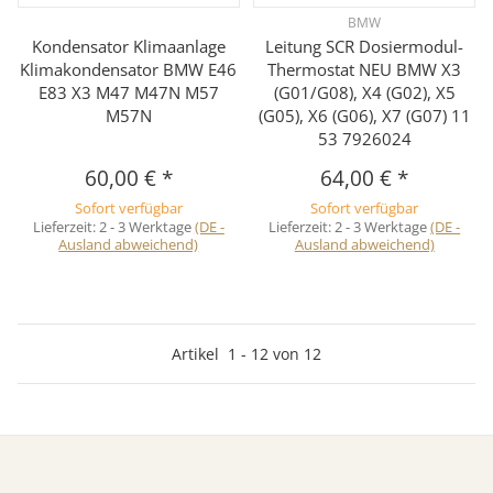
BMW
Kondensator Klimaanlage
Leitung SCR Dosiermodul-
Klimakondensator BMW E46
Thermostat NEU BMW X3
E83 X3 M47 M47N M57
(G01/G08), X4 (G02), X5
M57N
(G05), X6 (G06), X7 (G07) 11
53 7926024
60,00 €
*
64,00 €
*
Sofort verfügbar
Sofort verfügbar
Lieferzeit:
2 - 3 Werktage
(DE -
Lieferzeit:
2 - 3 Werktage
(DE -
Ausland abweichend)
Ausland abweichend)
Artikel
1
-
12
von
12