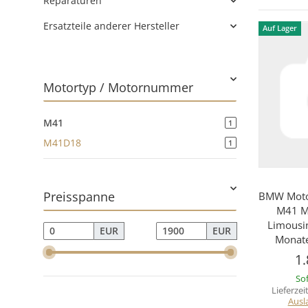
Reparaturen
Ersatzteile anderer Hersteller
Auf Lager
Motortyp / Motornummer
M41
1
M41D18
1
Preisspanne
BMW Moto
M41 M
Limousi
EUR
EUR
Monate
1.
Sof
Lieferzei
Ausl